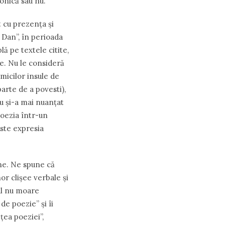
ronică sau nu.
t cu prezen
ț
a şi
l Dan”, în perioada
lă pe textele citite,
e. Nu le consideră
 micilor insule de
arte de a povesti),
şu şi-a mai nuanţat
poezia într-un
este expresia
Ene. Ne spune că
or clişee verbale şi
tul nu moare
t de poezie”
ș
i îi
ţea poeziei”,