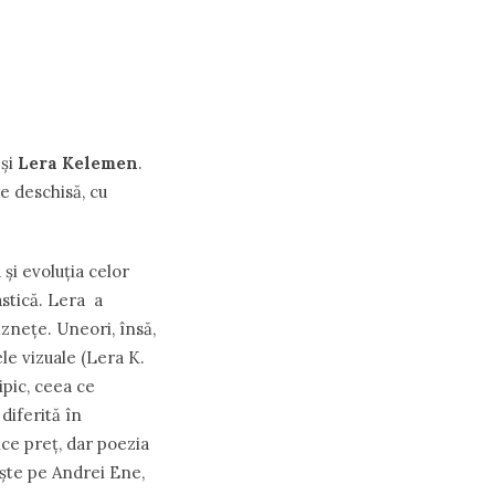
)
ș
i
Lera Kelemen
.
e deschisă, cu
a şi evoluţia celor
astică. Lera a
ăzneţe. Uneori, însă,
le vizuale (Lera K.
tipic, ceea ce
diferită în
ice preţ, dar poezia
ș
te pe Andrei Ene,