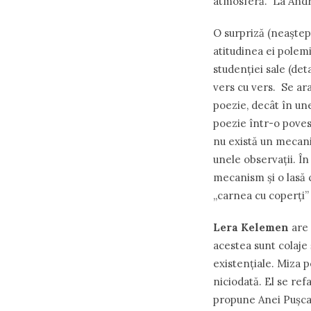
atmosferă. La Andr
O surpriză (nea
ș
tep
atitudinea ei polemi
studenţiei sale (det
vers cu vers. Se ar
poezie, decât în une
poezie într-o poves
nu există un mecan
unele observaţii. Î
mecanism
ș
i o lasă
,,carnea cu coper
ț
i
Lera Kelemen
are
acestea sunt colaje
existenţiale. Miza 
niciodată. El se refa
propune Anei Pu
ș
c