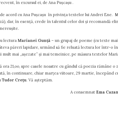
ecvent, în excursul ei, de Ana Puşcaşu .
de acord cu Ana Pu
ş
ca
ş
u în privin
ț
a textelor lui Andrei Ene.
M
ază), dar, în esenţă, crede în talentul celor doi şi recomandă e
 nereuşite.
cu lectura
Marianei Gunţă
– un grupaj de poeme (cu texte mai 
câteva păreri lapidare, urmând să fie reluată lectura lor într-o î
ţii mult mai ,,aşezate” şi mai temeinice, pe măsura textelor Mar
ă ora 21,oo, spre casele noastre cu gândul că poezia rămâne o 
tă, în continuare, chiar mar
ț
ea viitoare, 29 martie, începând cu
u
Tudor Cre
ț
u
. Vă a
ş
teptăm.
onsemnat
Ema Caza