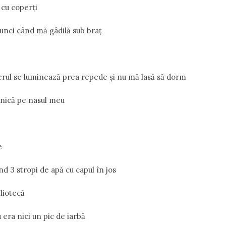
cu coperţi
tunci când mă gâdilă sub braţ
rul se luminează prea repede şi nu mă lasă să dorm
rnică pe nasul meu
e
d 3 stropi de apă cu capul în jos
liotecă
era nici un pic de iarbă