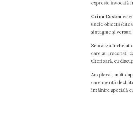
expresie invocată fr
Crina Costea
este 
unele obiecţii (cite
sintagme şi versuri
Seara s-a încheiat 
care au ,,recoltat” 
ulterioară, cu discu
Am plecat, mult dup
care merită dezbătu
întâlnire specială c
A c