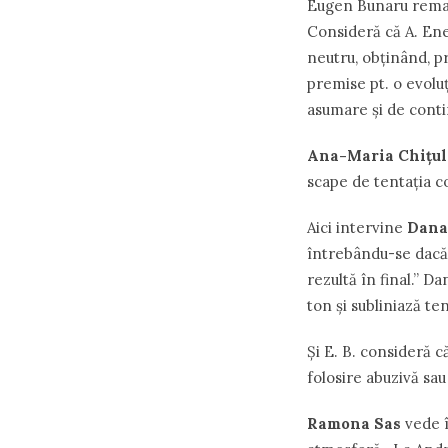
Eugen Bunaru remarc
Consideră că A. Ene
neutru, ob
ț
inând, p
premise pt. o evolu
asumare şi de conti
Ana-Maria Chi
ț
u
scape de tenta
ț
ia 
Aici intervine
Dana
întrebându-se dacă 
rezultă în final.” D
ton şi subliniază te
Şi E. B. consideră c
folosire abuzivă sau
Ramona Sas
vede î