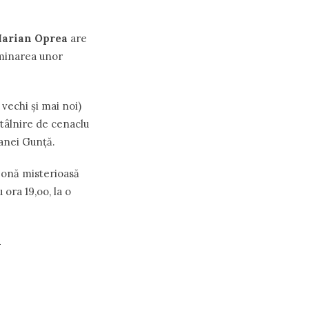
arian Oprea
are
liminarea unor
vechi şi mai noi)
ntâlnire de cenaclu
ianei Gunţă.
zonă misterioasă
 ora 19,oo, la o
n