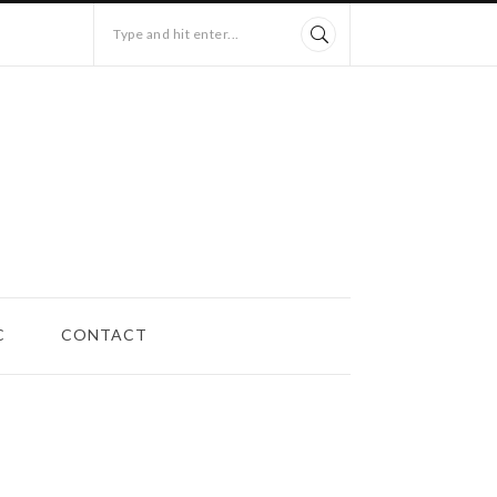
Type and hit enter...
C
CONTACT