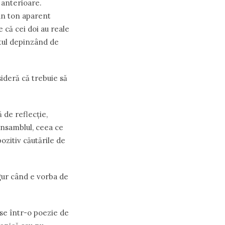
 anterioare.
 un ton aparent
că cei doi au reale
otul depinzând de
sideră că trebuie să
 de reflec
ț
ie,
ansamblul, ceea ce
ozitiv căutările de
igur când e vorba de
nse într-o poezie de