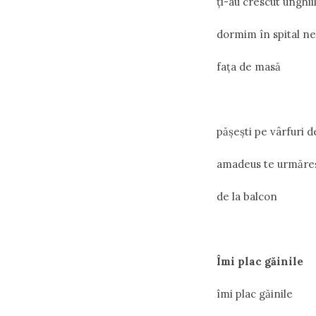
ţi-au crescut unghii
dormim în spital n
faţa de masă
păşeşti pe vârfuri d
amadeus te urmăreş
de la balcon
Îmi plac găinile
îmi plac găinile