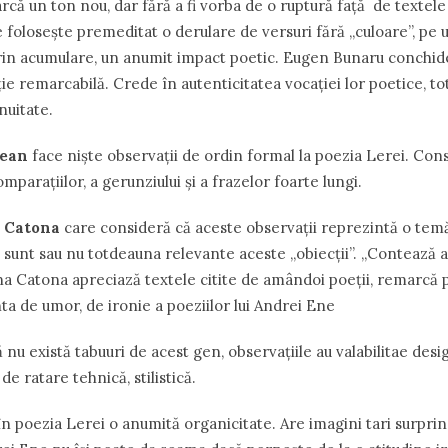
ă un ton nou, dar fără a fi vorba de o ruptură faţă de textele
 foloseşte premeditat o derulare de versuri fără ,,culoare”, pe
rin acumulare, un anumit impact poetic. Eugen Bunaru conchide 
ţie remarcabilă. Crede în autenticitatea vocaţiei lor poetice, t
nuitate.
lean
face ni
ș
te observa
ț
ii de ordin formal la poezia Lerei. Con
compara
ţ
iilor, a gerunziului
ș
i a frazelor foarte lungi.
 Catona
care consideră că aceste observaţii reprezintă o temă
sunt sau nu totdeauna relevante aceste ,,obiecţii”. ,,Contează 
ana Catona apreciază textele citite de amândoi poeţii, remarcă p
nta de umor, de ironie a poeziilor lui Andrei Ene
ă nu există tabuuri de acest gen, observaţiile au valabilitae des
 de ratare tehnică, stilistică.
n poezia Lerei o anumită organicitate. Are imagini tari surpri