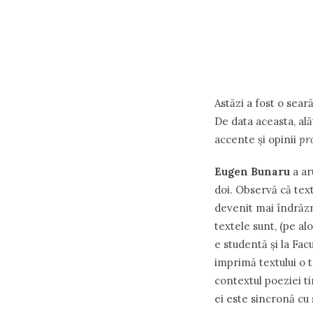
Astăzi a fost o sear
De data aceasta, al
accente şi opinii
pr
Eugen Bunaru
a ar
doi. Observă că text
devenit mai îndrăz
textele sunt, (pe al
e studentă şi la Fac
imprimă textului o 
contextul poeziei ti
ei este sincronă cu 