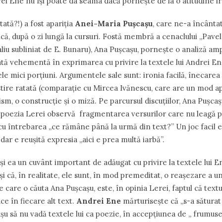
ei Ene nu î
ș
i poate da seama dacă porne
ș
te de la o atitudine i
tată?!) a fost apariţia
Anei-Maria Pu
ș
ca
ș
u
, care ne-a încânta
că, după o zi lungă la cursuri. Fostă membră a cenaclului ,,Pave
aliu subliniat de E. Bunaru), Ana Puşcaşu, porne
ș
te o analiză amp
ată vehementă în exprimarea cu privire la textele lui Andrei En
le mici porţiuni. Argumentele sale sunt: ironia facilă, înecarea
tire ratată (compara
ț
ie cu Mircea Ivănescu, care are un mod ap
ism, o construc
ț
ie
ș
i o miză. Pe parcursul discuţiilor, Ana Puşca
n poezia Lerei observă fragmentarea versurilor care nu leagă 
 cu întrebarea ,,ce rămâne până la urmă din text?” Un joc facil 
” dar e reu
ș
ită expresia ,,aici e prea multă iarbă”.
ș
i ea un cuvânt important de adăugat cu privire la textele lui 
ș
i că, în realitate, ele sunt, în mod premeditat, o rea
ș
ezare a un
pe care o căuta Ana Pu
ș
ca
ș
u, este, în opinia Lerei, faptul că tex
ce în fiecare alt text.
Andrei Ene
mărturise
ș
te că ,,s-a sătura
a
ș
u să nu vadă textele lui ca poezie, în accepţiunea de ,, frumuse