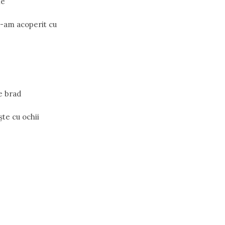
le
e-am acoperit cu
e brad
te cu ochii