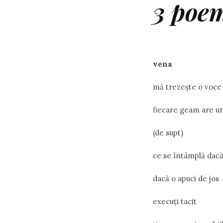
3 poe
vena
mă trezeşte o voce 
fiecare geam are un 
(de supt)
ce se întâmplă dacă
dacă o apuci de jos
execuţi tacit