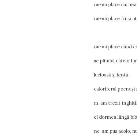
nu-mi place carnea 
nu-mi place frica a
nu-mi place când ce
se plimbă câte o fu
lucioasă şi lentă
caloriferul pocneşt
m-am trezit înghiţin
el dormea lângă bib
ne-am pus acolo, nu 