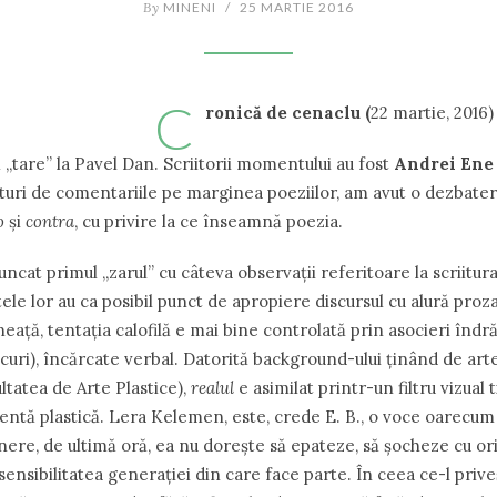
By
MINENI
/
25 MARTIE 2016
C
ronică de cenaclu (
22 martie, 2016
ă ,,tare” la Pavel Dan. Scriitorii momentului au fost
Andrei Ene
ături de comentariile pe marginea poeziilor, am avut o dezbater
o
şi
contra
, cu privire la ce înseamnă poezia.
uncat primul ,,zarul’’ cu câteva observa
ț
ii referitoare la scriitur
ele lor au ca posibil punct de apropiere discursul cu alură proz
nea
ț
ă, tentaţia calofilă e mai bine controlată prin asocieri îndr
ocuri), încărcate verbal. Datorită background-ului ţinând de arte
ultatea de Arte Plastice),
realul
e asimilat printr-un filtru vizual 
tentă plastică. Lera Kelemen, este, crede E. B., o voce oarecum 
nere, de ultimă oră, ea nu dore
ș
te să epateze, să şocheze cu or
sensibilitatea generaţiei din care face parte. În ceea ce-l prive