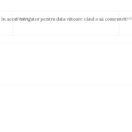
b în acest navigator pentru data viitoare când o să comentez.
EMAIL
*
WEB