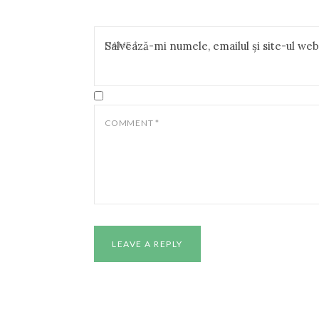
NAME
Salvează-mi numele, emailul și site-ul we
*
COMMENT
*