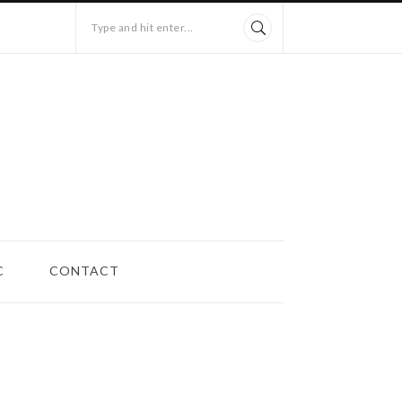
Type and hit enter...
C
CONTACT