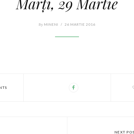
Marți, 29 Martie
By
MINENI
/
26 MARTIE 2016
NTS
NEXT PO