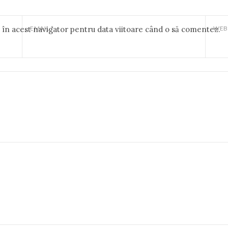
b în acest navigator pentru data viitoare când o să comentez.
EMAIL
*
WEB