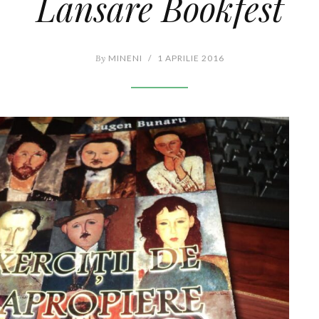
Lansare Bookfest
By
MINENI
/
1 APRILIE 2016