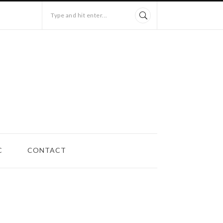
Type and hit enter...
C
CONTACT