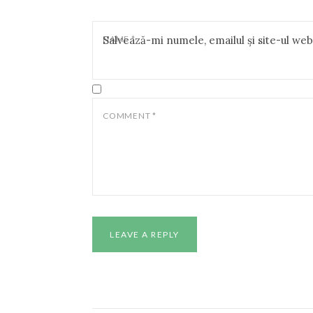
NAME
Salvează-mi numele, emailul și site-ul we
*
COMMENT
*