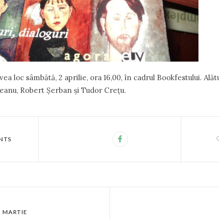
ea loc sâmbătă, 2 aprilie, ora 16,00, în cadrul Bookfestului. Alăt
eanu, Robert Şerban şi Tudor Creţu.
NTS
9 MARTIE