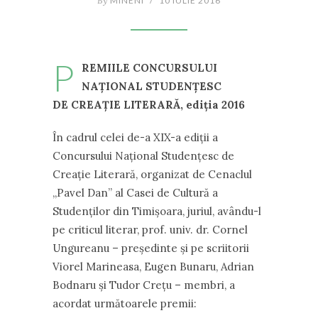
By
MINENI
/
10 IULIE 2016
P
REMIILE CONCURSULUI
NAŢIONAL STUDENŢESC
DE CREAŢIE LITERARĂ, ediţia 2016
În cadrul celei de-a XIX-a ediţii a
Concursului Naţional Studenţesc de
Creaţie Literară, organizat de Cenaclul
,,Pavel Dan” al Casei de Cultură a
Studenţilor din Timişoara, juriul, avându-l
pe criticul literar, prof. univ. dr. Cornel
Ungureanu – preşedinte şi pe scriitorii
Viorel Marineasa, Eugen Bunaru, Adrian
Bodnaru şi Tudor Creţu – membri, a
acordat următoarele premii: