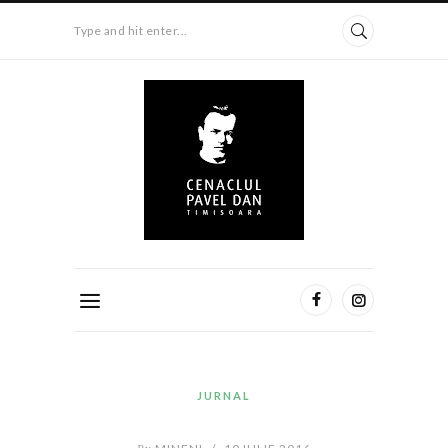
Type and hit enter...
JURNAL