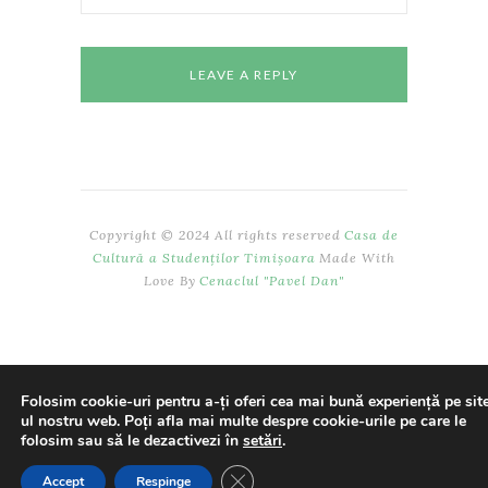
Copyright © 2024 All rights reserved
Casa de
Cultură a Studenților Timișoara
Made With
Love By
Cenaclul "Pavel Dan"
Folosim cookie-uri pentru a-ți oferi cea mai bună experiență pe sit
ul nostru web. Poți afla mai multe despre cookie-urile pe care le
folosim sau să le dezactivezi în
setări
.
CLOSE GDPR COOKIE BANNE
Accept
Respinge