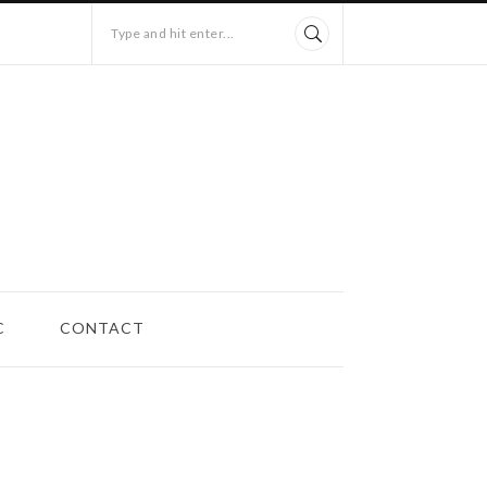
Type and hit enter...
C
CONTACT