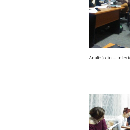
Analiză din … interi
Ana