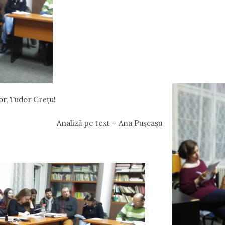
or, Tudor Crețu!
liză pe text – Ana Pușcașu