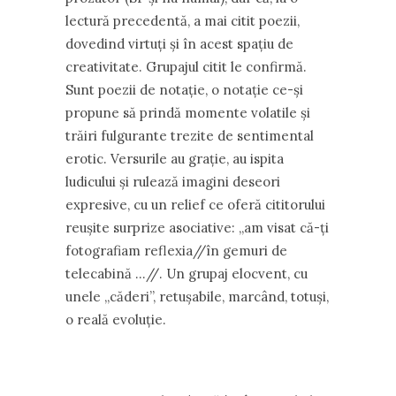
lectură precedentă, a mai citit poezii,
dovedind virtuți și în acest spațiu de
creativitate. Grupajul citit le confirmă.
Sunt poezii de notație, o notație ce-și
propune să prindă momente volatile și
trăiri fulgurante trezite de sentimental
erotic. Versurile au grație, au ispita
ludicului și rulează imagini deseori
expresive, cu un relief ce oferă cititorului
reușite surprize asociative: ,,am visat că-ți
fotografiam reflexia//în gemuri de
telecabină …//. Un grupaj elocvent, cu
unele ,,căderi”, retușabile, marcând, totuși,
o reală evoluție.