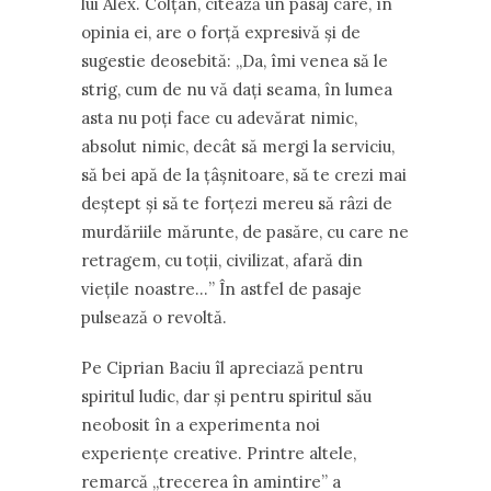
lui Alex. Colțan, citează un pasaj care, în
opinia ei, are o forță expresivă și de
sugestie deosebită: ,,Da, îmi venea să le
strig, cum de nu vă dați seama, în lumea
asta nu poți face cu adevărat nimic,
absolut nimic, decât să mergi la serviciu,
să bei apă de la țâșnitoare, să te crezi mai
deștept și să te forțezi mereu să râzi de
murdăriile mărunte, de pasăre, cu care ne
retragem, cu toții, civilizat, afară din
viețile noastre…” În astfel de pasaje
pulsează o revoltă.
Pe Ciprian Baciu îl apreciază pentru
spiritul ludic, dar și pentru spiritul său
neobosit în a experimenta noi
experiențe creative. Printre altele,
remarcă ,,trecerea în amintire” a