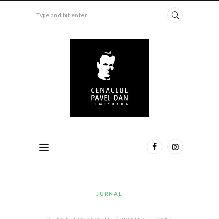
Type and hit enter...
JURNAL