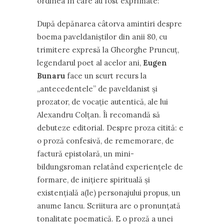
ordinea în care au fost exprimate:
După depănarea câtorva amintiri despre
boema paveldaniștilor din anii 80, cu
trimitere expresă la Gheorghe Pruncuț,
legendarul poet al acelor ani,
Eugen
Bunaru
face un scurt recurs la
,,antecedentele” de paveldanist și
prozator, de vocație autentică, ale lui
Alexandru Colțan. Îi recomandă să
debuteze editorial. Despre proza citită: e
o proză confesivă, de rememorare, de
factură epistolară, un mini-
bildungsroman relatând experiențele de
formare, de inițiere spirituală și
existențială a(le) personajului propus, un
anume Iancu. Scriitura are o pronunțată
tonalitate poematică. E o proză a unei