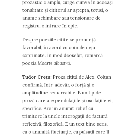
prozastic e amplu, curge cumva în aceeași
tonalitate și cititorul ar aștepta, totuși, o
anume schimbare sau tensionare de
registru, o intrare în epic.
Despre poeziile citite se pronunță
favorabil, în acord cu opiniile deja
exprimate. În mod deosebit, remarcă
poezia
Moarte albastră
.
Tudor Crețu:
Proza citită de Alex. Colțan
confirmă, într-adevăr, o forță și o
amplitudine remarcabile. E un tip de
proză care are pendulațiile și oscilațiile ei,
specifice. Are un anumit relief cu
trimitere la unele interogații de factură
reflexivă, filozofică. E un text bine scris,
cu o anumită fluctuație, cu pulsații care îl