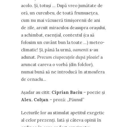
acolo. Și, totuși … După vreo jumătate de
oră, un curcubeu, de toată frumusețea,
cum nu mai văzuseră timișorenii de ani
de zile, arcuit miraculos deasupra orașului,
a schimbat, esențial, contextul (ca să
folosim un cuvânt bun la toate …) meteo-
climatic! Și, până la urmă,
oamenii
s-au
adunat.
Precum ciupecuțele după ploaie!
a
aruncat careva o vorbă (din folclor),
numai bună să ne introducă în atmosfera
de cenaclu…
Așadar au citit:
Ciprian Baciu
– poezie și
Alex. Colțan
– proză: ,,Păunul”
Lecturile lor au stimulat apetitul exegetic
al celor prezenți. Iată și câteva opinii în