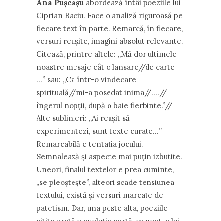
Ana Pușcașu
abordează întâi poeziile lui
Ciprian Baciu. Face o analiză riguroasă pe
fiecare text în parte. Remarcă, în fiecare,
versuri reușite, imagini absolut relevante.
Citează, printre altele: ,,Mă dor ultimele
noastre mesaje cât o lansare//de carte
…” sau: ,,Ca într-o vindecare
spirituală//mi-a posedat inima//….//
îngerul nopții, după o baie fierbinte.”//
Alte sublinieri: ,,Ai reușit să
experimentezi, sunt texte curate…”
Remarcabilă e tentația jocului.
Semnalează și aspecte mai puțin izbutite.
Uneori, finalul textelor e prea cuminte,
,,se pleoștește”, alteori scade tensiunea
textului, există și versuri marcate de
patetism. Dar, una peste alta, poeziile
citite arată o evoluție certă, ca poet, a lui