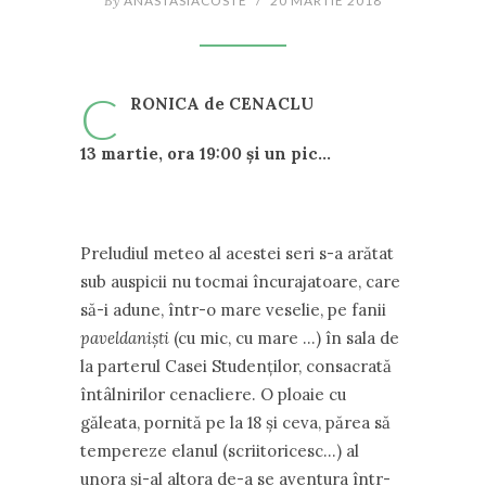
By
ANASTASIACOSTE
/
20 MARTIE 2018
C
RONICA de CENACLU
13 martie, ora 19:00 și un pic…
Preludiul meteo al acestei seri s-a arătat
sub auspicii nu tocmai încurajatoare, care
să-i adune, într-o mare veselie, pe fanii
paveldaniști
(cu mic, cu mare …) în sala de
la parterul Casei Studenților, consacrată
întâlnirilor cenacliere. O ploaie cu
găleata, pornită pe la 18 și ceva, părea să
tempereze elanul (scriitoricesc…) al
unora și-al altora de-a se aventura într-