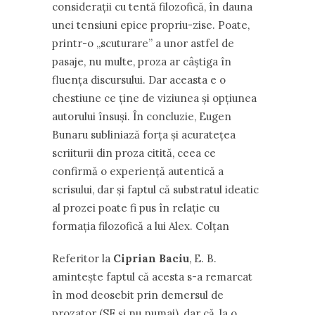
considerații cu tentă filozofică, în dauna
unei tensiuni epice propriu-zise. Poate,
printr-o ,,scuturare” a unor astfel de
pasaje, nu multe, proza ar câștiga în
fluența discursului. Dar aceasta e o
chestiune ce ține de viziunea și opțiunea
autorului însuși. În concluzie, Eugen
Bunaru subliniază forța și acuratețea
scriiturii din proza citită, ceea ce
confirmă o experiență autentică a
scrisului, dar și faptul că substratul ideatic
al prozei poate fi pus în relație cu
formația filozofică a lui Alex. Colțan
Referitor la
Ciprian Baciu
, E. B.
amintește faptul că acesta s-a remarcat
în mod deosebit prin demersul de
prozator (SF și nu numai), dar că, la o