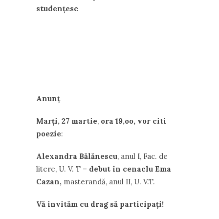
studențesc
Anunț
Marți, 27 martie
,
ora 19,oo,
vor citi
poezie
:
Alexandra Bălănescu
, anul I, Fac. de
litere, U. V. T –
debut în cenaclu
Ema
Cazan,
masterandă, anul II, U. V.T.
Vă invităm cu drag să participați!