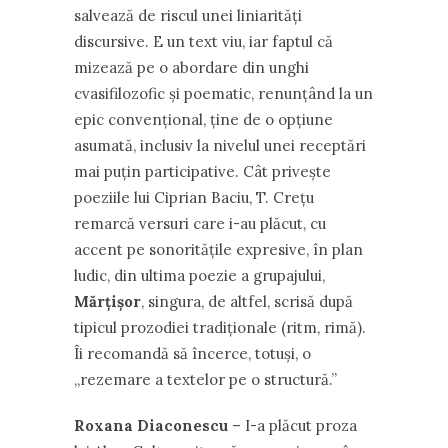
salvează de riscul unei liniarități
discursive. E un text viu, iar faptul că
mizează pe o abordare din unghi
cvasifilozofic și poematic, renunțând la un
epic convențional, ține de o opțiune
asumată, inclusiv la nivelul unei receptări
mai puțin participative. Cât privește
poeziile lui Ciprian Baciu, T. Crețu
remarcă versuri care i-au plăcut, cu
accent pe sonoritățile expresive, în plan
ludic, din ultima poezie a grupajului,
Mărțișor
, singura, de altfel, scrisă după
tipicul prozodiei tradiționale (ritm, rimă).
Îi recomandă să încerce, totuși, o
,,rezemare a textelor pe o structură.”
Roxana Diaconescu
– I-a plăcut proza