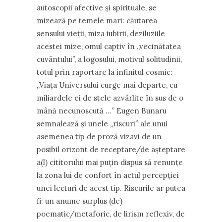
autoscopii afective și spirituale, se
mizează pe temele mari: căutarea
sensului vieții, miza iubirii, deziluziile
acestei mize, omul captiv în ,,vecinătatea
cuvântului”, a logosului, motivul solitudinii,
totul prin raportare la infinitul cosmic:
,,Viața Universului curge mai departe, cu
miliardele ei de stele azvârlite în sus de o
mână necunoscută …” Eugen Bunaru
semnalează și unele ,,riscuri” ale unui
asemenea tip de proză vizavi de un
posibil orizont de receptare/de așteptare
a(l) cititorului mai puțin dispus să renunțe
la zona lui de confort în actul percepției
unei lecturi de acest tip. Riscurile ar putea
fi: un anume surplus (de)
poematic/metaforic, de lirism reflexiv, de