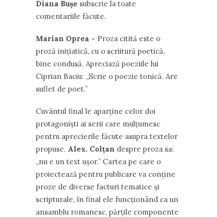
Diana Bușe
subscrie la toate
comentariile făcute.
Marian Oprea –
Proza citită este o
proză inițiatică, cu o scriitură poetică,
bine condusă. Apreciază poeziile lui
Ciprian Baciu: ,,Scrie o poezie tonică. Are
suflet de poet.”
Cuvântul final le aparține celor doi
protagoniști ai serii care mulțumesc
pentru aprecierile făcute asupra textelor
propuse.
Alex. Colțan
despre proza sa:
,,nu e un text ușor.” Cartea pe care o
proiectează pentru publicare va conține
proze de diverse facturi tematice și
scripturale, în final ele funcționând ca un
ansamblu romanesc, părțile componente