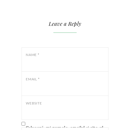
Leave a Reply
NAME
*
EMAIL
*
WEBSITE
Salvează-mi numele, emailul și site-ul