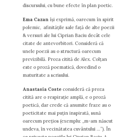
discursului, cu bune efecte în plan poetic.
Ema Cazan
își exprimă, oarecum în spirit
polemic, afinitățile sale față de alte poezii
& versuri ale lui Ciprian Baciu decât cele
citate de antevorbitori. Consideră că
unele poezii au o structură oarecum
previzibilă. Proza citită de Alex. Colțan
este o proză poematică, dovedind o
maturitate a scrisului.
Anastasia Coste
consideră că proza
citită are o respirație amplă, e o proză
poetică, dar crede că anumite fraze au o
poeticitate mai puțin inspirată, sună
oarecum prețios (exemplu: ,,m-am născut
undeva, în vecinătatea cuvântului …”). În
ce privește poeziile lui Ciprian Baciu, A.