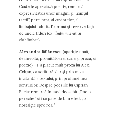
Coste le apreciază pozitiv, remarcă
expresivitatea unor imagini și ,,simțul
tactil”, percutant, al cuvintelor, al
limbajului folosit. Exprimă și rezerve față
de unele titluri (ex.:
Îmburuienit în
chihlimbar
).
Alexandra Bălănescu
(apariție nouă,
dezinvoltă, promițătoare: scrie și proză, și
poezie) – I-a plăcut mult proza lui Alex.
Colțan, ca scriitură, dar și prin miza
incitantă a textului, prin profunzimea
sensurilor. Despre poeziile lui Ciprian
Baciu: remarcă în mod deosebit ,,Poem-
pereche” și i se pare de bun efect ,,o
nostalgie spre real”.