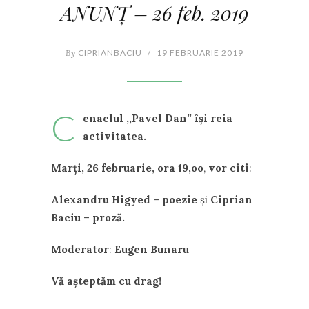
ANUNȚ – 26 feb. 2019
By
CIPRIANBACIU
/
19 FEBRUARIE 2019
C
enaclul ,,Pavel Dan
”
își reia
activitatea.
Marți, 26 februarie, ora 19,oo
,
vor citi
:
Alexandru Higyed
–
poezie
și
Ciprian
Baciu
–
proză.
Moderator
:
Eugen Bunaru
Vă așteptăm cu drag!