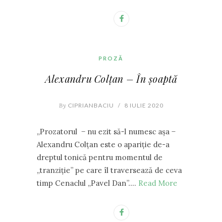
PROZĂ
Alexandru Colțan – În șoaptă
By
CIPRIANBACIU
/
8 IULIE 2020
,,Prozatorul ‒ nu ezit să-l numesc așa ‒
Alexandru Colțan este o apariție de-a
dreptul tonică pentru momentul de
,,tranziție” pe care îl traversează de ceva
timp Cenaclul ,,Pavel Dan”.…
Read More