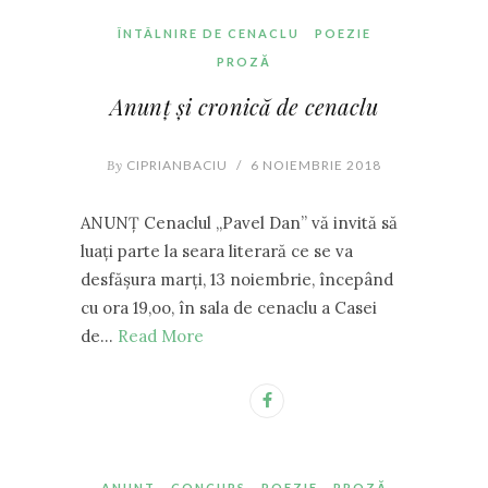
ÎNTÂLNIRE DE CENACLU
POEZIE
PROZĂ
Anunț și cronică de cenaclu
By
CIPRIANBACIU
/
6 NOIEMBRIE 2018
ANUNȚ Cenaclul ,,Pavel Dan” vă invită să
luați parte la seara literară ce se va
desfășura marți, 13 noiembrie, începând
cu ora 19,oo, în sala de cenaclu a Casei
de…
Read More
ANUNT
CONCURS
POEZIE
PROZĂ