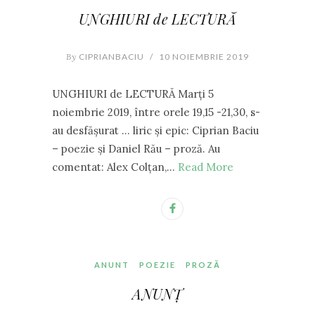
UNGHIURI de LECTURĂ
By
CIPRIANBACIU
/
10 NOIEMBRIE 2019
UNGHIURI de LECTURĂ Marți 5
noiembrie 2019, între orele 19,15 -21,30, s-
au desfășurat … liric și epic: Ciprian Baciu
– poezie și Daniel Rău – proză. Au
comentat: Alex Colțan,…
Read More
ANUNT
POEZIE
PROZĂ
ANUNȚ