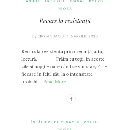
ANUNT
ARTICOLE
JURNAL
POEZIE
PROZĂ
Recurs la rezistență
By
CIPRIANBACIU
/
6 APRILIE 2020
Recurs la rezistența prin credință, artă,
lectură. Trăim cu toții, în aceste
zile și nopți – oare când se vor sfârși?… –
fiecare în felul său, la o intensitate
probabil…
Read More
ÎNTÂLNIRE DE CENACLU
POEZIE
PROZĂ