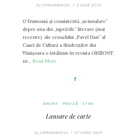
By
CIPRIANBACIU
/
3 IULIE 2019
O frumoasă și consistentă ,,semnalare”
depre una din ,,isprăvile” literare (mai
recente) ale cenaclului ,,Pavel Dan” al
Casei de Cultură a Studenților din
Timișoara o întâlnim în revista ORIZONT,
nr…
Read More
ANUNT
PROZĂ
STIRI
Lansare de carte
By
CIPRIANBACIU
/
27 IUNIE 2019