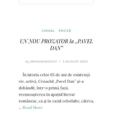
JURNAL
PROZĂ
UN NOU PROZATOR la ,,PAVEL
DAN”
By
DRMANEAIONUT
/
1 AUGUST 2023
În istoria celor 65 de ani de existenţă
vie, activă, Cenaclul ,,Pavel Dan” şi-a
dobândit, într-o primă fază,
recunoașterea în spațiul literar
românesc, ca și în cazul celorlalte, câteva,
…
Read More