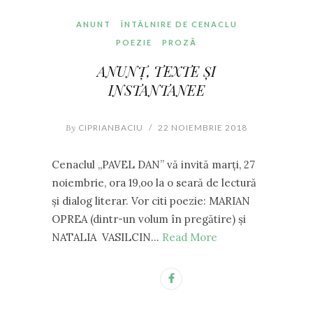
ANUNT
ÎNTÂLNIRE DE CENACLU
POEZIE
PROZĂ
ANUNȚ, TEXTE ȘI
INSTANTANEE
By
CIPRIANBACIU
/
22 NOIEMBRIE 2018
Cenaclul ,,PAVEL DAN” vă invită marți, 27
noiembrie, ora 19,oo la o seară de lectură
și dialog literar. Vor citi poezie: MARIAN
OPREA (dintr-un volum în pregătire) și
NATALIA VASILCIN…
Read More