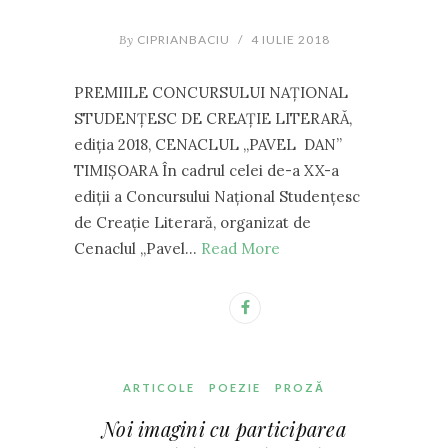
By
CIPRIANBACIU
/
4 IULIE 2018
PREMIILE CONCURSULUI NAȚIONAL
STUDENŢESC DE CREAŢIE LITERARĂ,
ediţia 2018, CENACLUL ,,PAVEL DAN”
TIMIȘOARA În cadrul celei de-a XX-a
ediţii a Concursului Național Studenţesc
de Creaţie Literară, organizat de
Cenaclul ,,Pavel…
Read More
ARTICOLE
POEZIE
PROZĂ
Noi imagini cu participarea