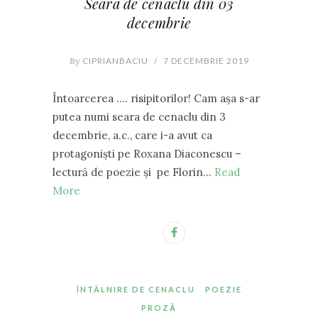
Seara de cenaclu din 03
decembrie
By
CIPRIANBACIU
/
7 DECEMBRIE 2019
Întoarcerea …. risipitorilor! Cam așa s-ar
putea numi seara de cenaclu din 3
decembrie, a.c., care i-a avut ca
protagoniști pe Roxana Diaconescu –
lectură de poezie și pe Florin…
Read
More
ÎNTÂLNIRE DE CENACLU
POEZIE
PROZĂ