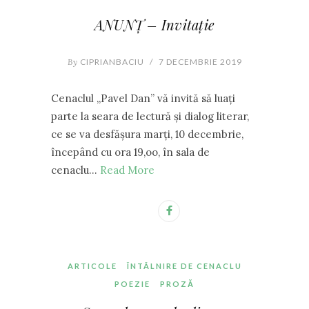
ANUNȚ – Invitație
By
CIPRIANBACIU
/
7 DECEMBRIE 2019
Cenaclul ,,Pavel Dan” vă invită să luați
parte la seara de lectură și dialog literar,
ce se va desfășura marți, 10 decembrie,
începând cu ora 19,oo, în sala de
cenaclu…
Read More
ARTICOLE
ÎNTÂLNIRE DE CENACLU
POEZIE
PROZĂ