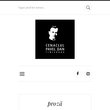
Type and hit enter...
proză