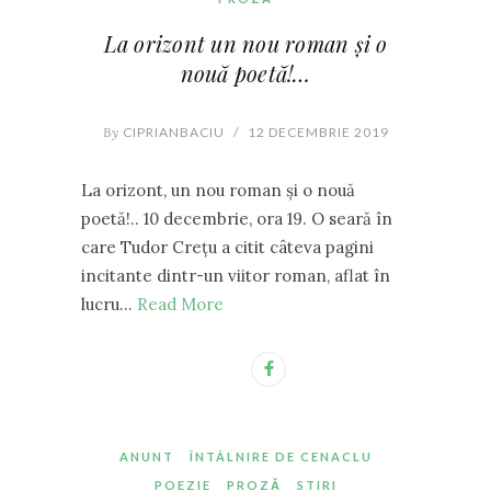
La orizont un nou roman și o
nouă poetă!…
By
CIPRIANBACIU
/
12 DECEMBRIE 2019
La orizont, un nou roman și o nouă
poetă!.. 10 decembrie, ora 19. O seară în
care Tudor Crețu a citit câteva pagini
incitante dintr-un viitor roman, aflat în
lucru…
Read More
ANUNT
ÎNTÂLNIRE DE CENACLU
POEZIE
PROZĂ
STIRI