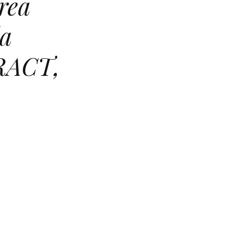
rea
la
TRACT,