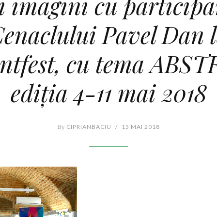
i imagini cu participa
enaclului Pavel Dan 
ntfest, cu tema ABS
ediția 4-11 mai 2018
By
CIPRIANBACIU
/
15 MAI 2018