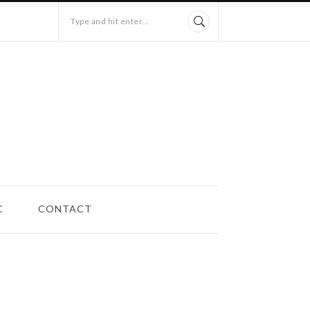
Type and hit enter...
C
CONTACT