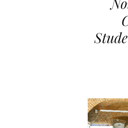
No
C
Stude