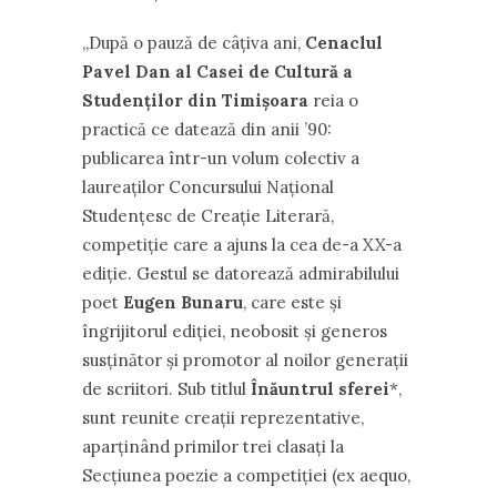
,,După o pauză de câțiva ani,
Cenaclul
Pavel Dan al Casei de Cultură a
Studenților din Timișoara
reia o
practică ce datează din anii ’90:
publicarea într-un volum colectiv a
laureaților Concursului Național
Studențesc de Creație Literară,
competiție care a ajuns la cea de-a XX-a
ediție. Gestul se datorează admirabilului
poet
Eugen Bunaru
, care este și
îngrijitorul ediției, neobosit și generos
susținător și promotor al noilor generații
de scriitori. Sub titlul
Înăuntrul sferei
*,
sunt reunite creații reprezentative,
aparținând primilor trei clasați la
Secțiunea poezie a competiției (ex aequo,