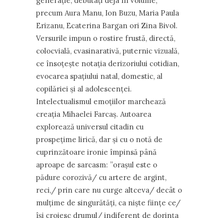
generație, debutați deja în volume,
precum Aura Manu, Ion Buzu, Maria Paula
Erizanu, Ecaterina Bargan ori Zina Bivol.
Versurile impun o rostire frustă, directă,
colocvială, cvasinarativă, puternic vizuală,
ce însoțește notația derizoriului cotidian,
evocarea spațiului natal, domestic, al
copilăriei și al adolescenței.
Intelectualismul emoţiilor marchează
creația Mihaelei Farcaș. Autoarea
explorează universul citadin cu
prospețime lirică, dar și cu o notă de
cuprinzătoare ironie împinsă până
aproape de sarcasm: ”orașul este o
pădure corozivă/ cu artere de argint,
reci,/ prin care nu curge altceva/ decât o
mulțime de singurătăți, ca niște ființe ce/
își croiesc drumul/ indiferent de dorința