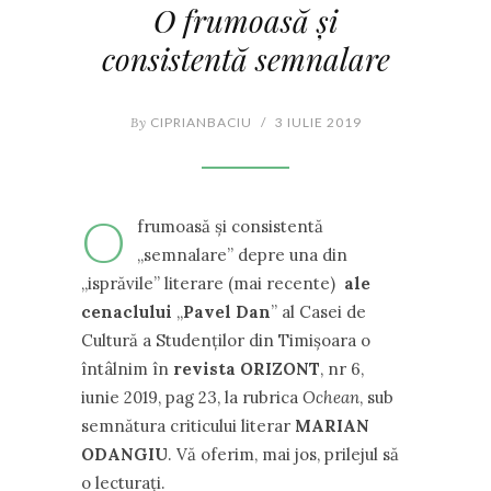
O frumoasă și
consistentă semnalare
By
CIPRIANBACIU
/
3 IULIE 2019
O
frumoasă și consistentă
,,semnalare” depre una din
,,isprăvile” literare (mai recente)
ale
cenaclului
,,
Pavel Dan
” al Casei de
Cultură a Studenților din Timișoara o
întâlnim în
revista
ORIZONT
, nr 6,
iunie 2019, pag 23, la rubrica
Ochean
, sub
semnătura criticului literar
MARIAN
ODANGIU
. Vă oferim, mai jos, prilejul să
o lecturați.