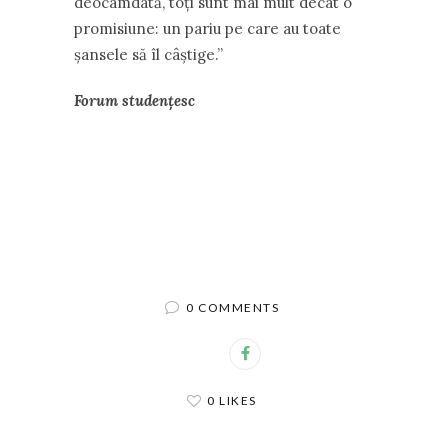
deocamdată, toți sunt mai mult decât o
promisiune: un pariu pe care au toate
șansele să îl câștige.”
Forum studențesc
0 COMMENTS
0 LIKES