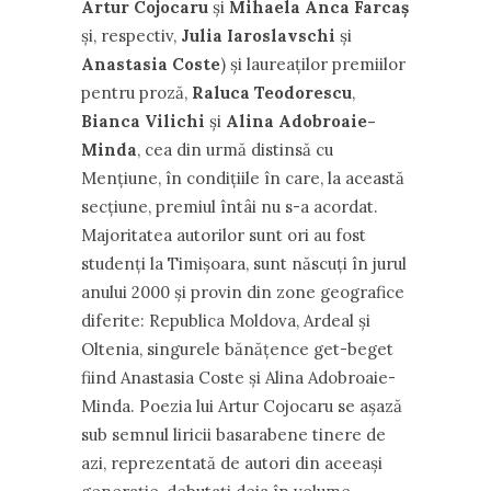
Artur Cojocaru
și
Mihaela Anca Farcaș
și, respectiv,
Julia Iaroslavschi
și
Anastasia Coste
) și laureaților premiilor
pentru proză,
Raluca Teodorescu
,
Bianca Vilichi
și
Alina Adobroaie-
Minda
, cea din urmă distinsă cu
Mențiune, în condițiile în care, la această
secțiune, premiul întâi nu s-a acordat.
Majoritatea autorilor sunt ori au fost
studenți la Timișoara, sunt născuți în jurul
anului 2000 și provin din zone geografice
diferite: Republica Moldova, Ardeal și
Oltenia, singurele bănățence get-beget
fiind Anastasia Coste și Alina Adobroaie-
Minda. Poezia lui Artur Cojocaru se așază
sub semnul liricii basarabene tinere de
azi, reprezentată de autori din aceeași