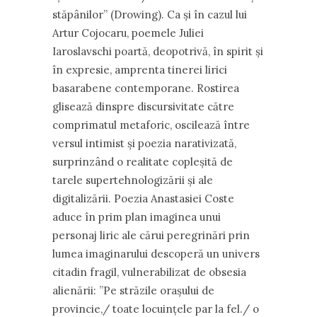
stăpânilor” (Drowing). Ca și în cazul lui
Artur Cojocaru, poemele Juliei
Iaroslavschi poartă, deopotrivă, în spirit și
în expresie, amprenta tinerei lirici
basarabene contemporane. Rostirea
glisează dinspre discursivitate către
comprimatul metaforic, oscilează între
versul intimist și poezia narativizată,
surprinzând o realitate copleșită de
tarele supertehnologizării și ale
digitalizării. Poezia Anastasiei Coste
aduce în prim plan imaginea unui
personaj liric ale cărui peregrinări prin
lumea imaginarului descoperă un univers
citadin fragil, vulnerabilizat de obsesia
alienării: ”Pe străzile orașului de
provincie,/ toate locuințele par la fel./ o