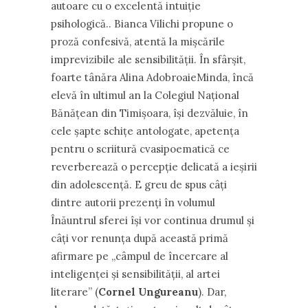
autoare cu o excelentă intuiție
psihologică.. Bianca Vilichi propune o
proză confesivă, atentă la mișcările
imprevizibile ale sensibilității. În sfârșit,
foarte tânăra Alina AdobroaieMinda, încă
elevă în ultimul an la Colegiul Național
Bănățean din Timișoara, își dezvăluie, în
cele șapte schițe antologate, apetența
pentru o scriitură cvasipoematică ce
reverberează o percepție delicată a ieșirii
din adolescență. E greu de spus câți
dintre autorii prezenți în volumul
Înăuntrul sferei își vor continua drumul și
câți vor renunța după această primă
afirmare pe „câmpul de încercare al
inteligenței și sensibilității, al artei
literare” (
Cornel Ungureanu
). Dar,