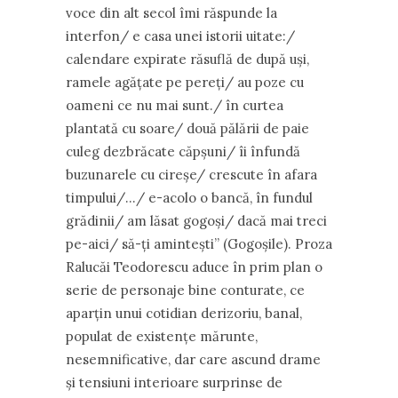
voce din alt secol îmi răspunde la
interfon/ e casa unei istorii uitate:/
calendare expirate răsuflă de după uși,
ramele agățate pe pereți/ au poze cu
oameni ce nu mai sunt./ în curtea
plantată cu soare/ două pălării de paie
culeg dezbrăcate căpșuni/ îi înfundă
buzunarele cu cireșe/ crescute în afara
timpului/…/ e-acolo o bancă, în fundul
grădinii/ am lăsat gogoși/ dacă mai treci
pe-aici/ să-ți amintești” (Gogoșile). Proza
Ralucăi Teodorescu aduce în prim plan o
serie de personaje bine conturate, ce
aparțin unui cotidian derizoriu, banal,
populat de existențe mărunte,
nesemnificative, dar care ascund drame
și tensiuni interioare surprinse de