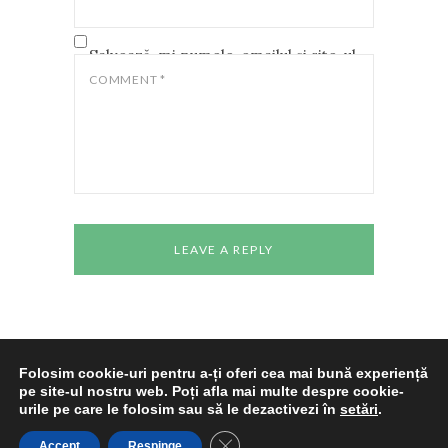
Salvează-mi numele, emailul și site-ul
web în acest navigator pentru data
COMMENT
*
viitoare când o să comentez.
Folosim cookie-uri pentru a-ți oferi cea mai bună experiență
pe site-ul nostru web. Poți afla mai multe despre cookie-
Copyright © 2024 All rights reserved
Casa de
urile pe care le folosim sau să le dezactivezi în
setări
.
Cultură a Studenților Timișoara
Made With
Love By
Cenaclul "Pavel Dan"
CLOSE GDPR COOKIE BAN
Accept
Respinge