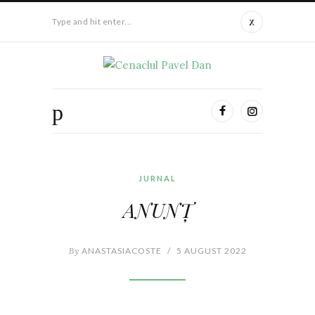
Type and hit enter...
JURNAL
ANUNȚ
By
ANASTASIACOSTE
/
5 AUGUST 2022