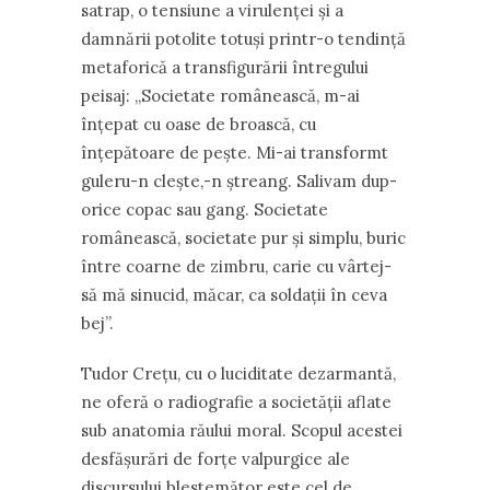
satrap, o tensiune a virulenței și a
damnării potolite totuși printr-o tendință
metaforică a transfigurării întregului
peisaj: „Societate românească, m-ai
înțepat cu oase de broască, cu
înțepătoare de pește. Mi-ai transformt
guleru-n clește,-n ștreang. Salivam dup-
orice copac sau gang. Societate
românească, societate pur și simplu, buric
între coarne de zimbru, carie cu vârtej-
să mă sinucid, măcar, ca soldații în ceva
bej”.
Tudor Crețu, cu o luciditate dezarmantă,
ne oferă o radiografie a societății aflate
sub anatomia răului moral. Scopul acestei
desfășurări de forțe valpurgice ale
discursului blestemător este cel de