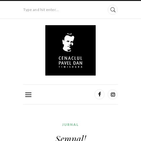
Type and hit enter...
JURNAL
Semnal!