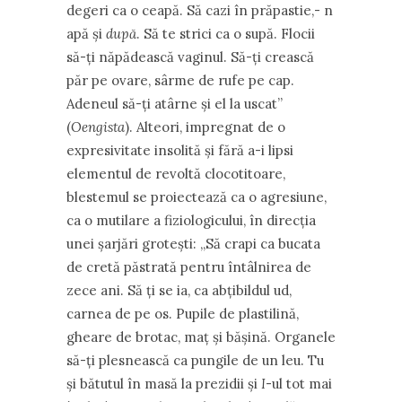
degeri ca o ceapă. Să cazi în prăpastie,- n
apă și
după
. Să te strici ca o supă. Flocii
să-ți năpădească vaginul. Să-ți crească
păr pe ovare, sârme de rufe pe cap.
Adeneul să-ți atârne și el la uscat”
(
Oengista
). Alteori, impregnat de o
expresivitate insolită și fără a-i lipsi
elementul de revoltă clocotitoare,
blestemul se proiectează ca o agresiune,
ca o mutilare a fiziologicului, în direcția
unei șarjări grotești: „Să crapi ca bucata
de cretă păstrată pentru întâlnirea de
zece ani. Să ți se ia, ca abțibildul ud,
carnea de pe os. Pupile de plastilină,
gheare de brotac, maț și bășină. Organele
să-ți plesnească ca pungile de un leu. Tu
și bătutul în masă la prezidii și
I
-ul tot mai