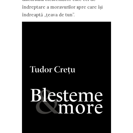
îndreptare a moravurilor spre care își
îndreaptă „țeava de tun”.