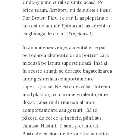
Unde-și pune curul se simte acasă. Pe
orice scaun.
Scriitoru-mi de suflete e însuși
Dan Brown.
Păru-i e rar. L-aș pieptăna c-
un rest de amnar. Spinarea i-aș zdrobi-o
cu ghioaga de corn” (
Trepădușul
).
În anumite secvențe, accentul este pus
pe redarea elementelor de portret care
mizează pe latura superstițioasă. Însă și
în aceste situații se dorește bagatelizarea
unor gesturi sau comportamente
superstițioase. Ne este dezvăluit, într-un
mod plastic și cu o ironie virulentă, bine
dozată, absurdul urmuzian al unor
comportamente sau gesturi: „Să te
păzești de cel ce-și încheie, până sus,
cămașa. Nasturii îi sunt și ei morali.
Postește cu ciocane de varză și ia notițe