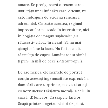
amare. Se prefigurează o resemnare a
inutilității unei înfierări care, oricum, nu
este îndeajuns de acidă să rănească
adresantul. Cu toate acestea, regimul
imprecațiilor nu scade în intensitate, nici
în bogăția de imagini supliciale: „Să
rătăcești- clăbuc în neant. Să nu mai
ajungi mâine la lucru. Nu faci nici cât
sârmulița de cupru. Lumânarea strâmbă-
ți pun- în mâl de beci” (
Pitecantropul
).
De asemenea, elementele de portret
conțin aceeași ingenuozitate expresivă a
damnării care surprinde, cu exactitate și
cu nerv incisiv, trăsătura morală a celui în
cauză: „E lunecos. Ca șarpele fără os.
Scapă printre degete, ochiuri de plasă.