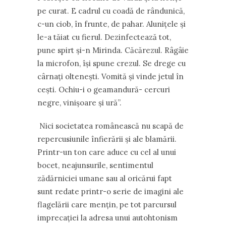
pe curat. E cadrul cu coadă de rândunică,
c-un ciob, în frunte, de pahar. Alunițele și
le-a tăiat cu fierul. Dezinfectează tot,
pune spirt și-n Mirinda. Căcărezul. Râgâie
la microfon, își spune crezul. Se drege cu
cârnați oltenești. Vomită și vinde jetul în
cești. Ochiu-i o geamandură- cercuri
negre, vinișoare și ură”.
Nici societatea românească nu scapă de
repercusiunile înfierării și ale blamării.
Printr-un ton care aduce cu cel al unui
bocet, neajunsurile, sentimentul
zădărniciei umane sau al oricărui fapt
sunt redate printr-o serie de imagini ale
flagelării care mențin, pe tot parcursul
imprecației la adresa unui autohtonism