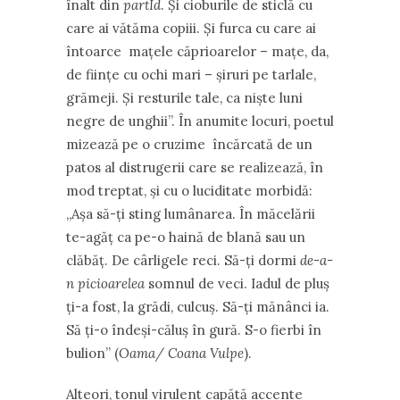
înalt din
partId
. Și cioburile de sticlă cu
care ai vătăma copiii. Și furca cu care ai
întoarce mațele căprioarelor – mațe, da,
de ființe cu ochi mari – șiruri pe tarlale,
grămeji. Și resturile tale, ca niște luni
negre de unghii”. În anumite locuri, poetul
mizează pe o cruzime încărcată de un
patos al distrugerii care se realizează, în
mod treptat, și cu o luciditate morbidă:
„Așa să-ți sting lumânarea. În măcelării
te-agăț ca pe-o haină de blană sau un
clăbăț. De cârligele reci. Să-ți dormi
de-a-
n picioarelea
somnul de veci. Iadul de pluș
ți-a fost, la grădi, culcuș. Să-ți mănânci ia.
Să ți-o îndeși-căluș în gură. S-o fierbi în
bulion” (
Oama/ Coana Vulpe
).
Alteori, tonul virulent capătă accente