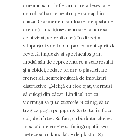
cruzimii sau a înfierării care adesea are
un rol cathartic pentru personajul în
cauză. O asmenea candoare, nelipsită de
creionări malițios-savuroase la adresa
celui vizat, se realizează în direcția
vituperării venite din partea unui spirit de
revoltă, imploziv și spectaculos prin
modul său de reprezentare a scabrosului
și a obidei, redate printr-o plasticitate
frenetică, scurtcircuitată de impulsuri
distructive: „Meliță cu cioc ojat, viermuși
să culegi din căcat. Lindicul, tot ca
viermușii să ți se
zvârcole-n
cârlig, să te
trag ca peștii pe pipirig. Să te tai în fiece
colț de hârtie. Să faci, ca bărbații, chelie.
În salată de vinete să fii îngropată, s-o
netezesc cu lama lată- de plastic. Să