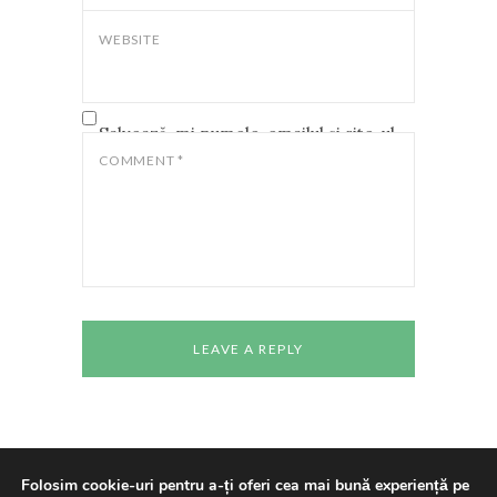
WEBSITE
Salvează-mi numele, emailul și site-ul
web în acest navigator pentru data
COMMENT
*
viitoare când o să comentez.
Folosim cookie-uri pentru a-ți oferi cea mai bună experiență pe