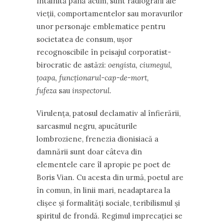
întâlnită până acum, sunt radiografii ale
vieții, comportamentelor sau moravurilor
unor personaje emblematice pentru
societatea de consum, ușor
recognoscibile în peisajul corporatist-
birocratic de astăzi:
oengista, ciumegul,
țoapa, funcționarul-cap-de-mort,
fufeza
sau
inspectorul
.
Virulența, patosul declamativ al înfierării,
sarcasmul negru, apucăturile
lombroziene, frenezia dionisiacă a
damnării sunt doar câteva din
elementele care îl apropie pe poet de
Boris Vian. Cu acesta din urmă, poetul are
în comun, în linii mari, neadaptarea la
clișee și formalități sociale, teribilismul și
spiritul de frondă. Regimul imprecației se