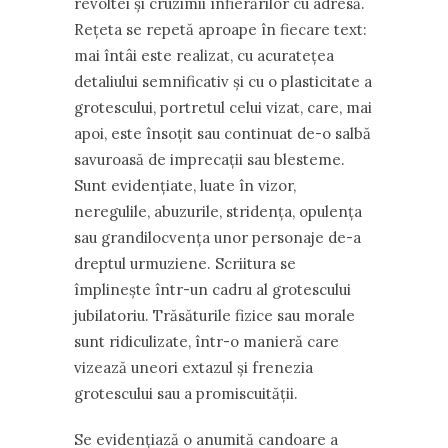
revoltei și cruzimii înfierărilor cu adresă.
Rețeta se repetă aproape în fiecare text:
mai întâi este realizat, cu acuratețea
detaliului semnificativ și cu o plasticitate a
grotescului, portretul celui vizat, care, mai
apoi, este însoțit sau continuat de-o salbă
savuroasă de imprecații sau blesteme.
Sunt evidențiate, luate în vizor,
neregulile, abuzurile, stridența, opulența
sau grandilocvența unor personaje de-a
dreptul urmuziene. Scriitura se
împlinește într-un cadru al grotescului
jubilatoriu. Trăsăturile fizice sau morale
sunt ridiculizate, într-o manieră care
vizează uneori extazul și frenezia
grotescului sau a promiscuității.
Se evidențiază o anumită candoare a