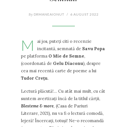
By
DRMANEAIONUT
/
6 AUGUST 2022
M
ai jos, puteți citi o recenzie
incitantă, semnată de
Savu Popa
pe platforma
O Mie de Semne
,
(coordonată de
Gelu Diaconu
), despre
cea mai recentă carte de poeme a lui
Tudor Crețu.
Lectură plăcută!… Cu atât mai mult, cu cât
suntem avertizați încă de la titlul cărţii,
Blesteme & more
,
(Casa de Pariuri
Literare, 2021), nu va fi o lectură comodă,
lejeră! Încercați, totuși! Ne-o recomandă