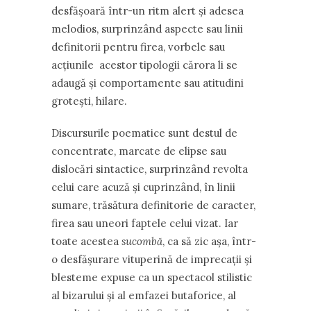
desfășoară într-un ritm alert și adesea
melodios, surprinzând aspecte sau linii
definitorii pentru firea, vorbele sau
acțiunile acestor tipologii cărora li se
adaugă și comportamente sau atitudini
grotești, hilare.
Discursurile poematice sunt destul de
concentrate, marcate de elipse sau
dislocări sintactice, surprinzând revolta
celui care acuză și cuprinzând, în linii
sumare, trăsătura definitorie de caracter,
firea sau uneori faptele celui vizat. Iar
toate acestea
sucombă
, ca să zic așa, într-
o desfășurare vituperină de imprecații și
blesteme expuse ca un spectacol stilistic
al bizarului și al emfazei butaforice, al