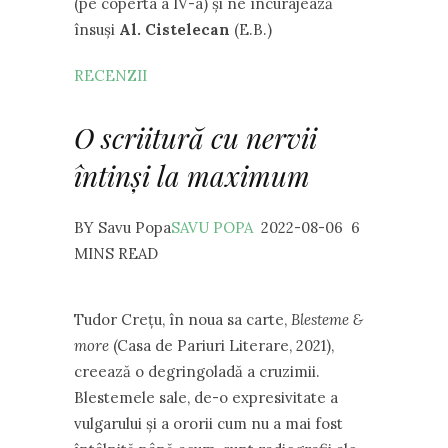
(pe coperta a IV-a) și ne încurajează
însuși
Al. Cistelecan
(E.B.)
RECENZII
O scriitură cu nervii
întinși la maximum
BY Savu Popa
SAVU POPA
2022-08-06 6
MINS READ
Tudor Crețu, în noua sa carte,
Blesteme &
more
(Casa de Pariuri Literare, 2021),
creează o degringoladă a cruzimii.
Blestemele sale, de-o expresivitate a
vulgarului și a ororii cum nu a mai fost