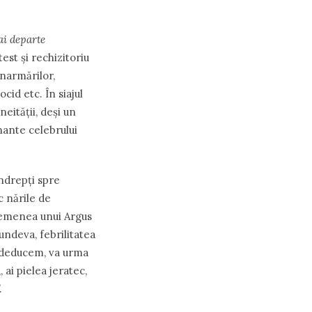
ai departe
est și rechizitoriu
înarmărilor,
cid etc. În siajul
eității, deși un
nante celebrului
îndrepți spre
c nările de
asemenea unui Argus
 undeva, febrilitatea
, deducem, va urma
 ai pielea jeratec,
.