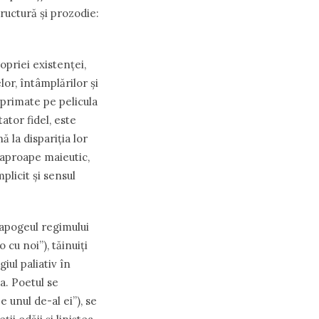
tructură și prozodie:
opriei existenței,
lor, întâmplărilor și
mprimate pe pelicula
ator fidel, este
 la dispariția lor
, aproape maieutic,
plicit și sensul
n apogeul regimului
o cu noi”), tăinuiți
iul paliativ în
a. Poetul se
 unul de-al ei”), se