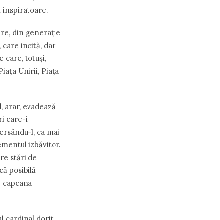
i inspiratoare.
are, din generație
 care incită, dar
e care, totuși,
ața Unirii, Piața
, arar, evadează
i care-i
versându-l, ca mai
ementul izbăvitor.
are stări de
că posibilă
de capcana
 cardinal dorit,