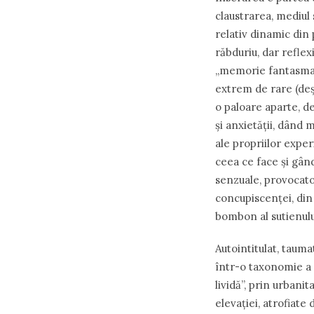
claustrarea, mediul 
relativ dinamic din 
răbduriu, dar refle
„memorie fantasmat
extrem de rare (deș
o paloare aparte, d
și anxietății, dând
ale propriilor exper
ceea ce face și gân
senzuale, provocatoa
concupiscenței, di
bombon al sutienulu
Autointitulat, tauma
într-o taxonomie a 
lividă”, prin urbani
elevației, atrofiate