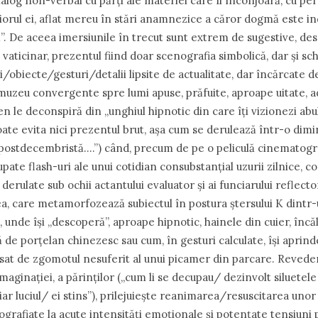
ialog non-verbal cu părți ale materiei care îl înconjoară, cu pereț
riorul ei, aflat mereu în stări anamnezice a căror dogmă este in
”. De aceea imersiunile în trecut sunt extrem de sugestive, de
vaticinar, prezentul fiind doar scenografia simbolică, dar și sc
i/obiecte/gesturi/detalii lipsite de actualitate, dar încărcate d
 muzeu convergente spre lumi apuse, prăfuite, aproape uitate, 
n le deconspiră din „unghiul hipnotic din care îți vizionezi abul
oate evita nici prezentul brut, așa cum se derulează într-o dim
ostdecembristă….”) când, precum de pe o peliculă cinematogra
ate flash-uri ale unui cotidian consubstanțial uzurii zilnice, c
rulate sub ochii actantului evaluator și ai funciarului reflecto
ea, care metamorfozează subiectul în postura ștersului K dint
unde își „descoperă”, aproape hipnotic, hainele din cuier, încă
 de porțelan chinezesc sau cum, în gesturi calculate, își aprind
resat de zgomotul nesuferit al unui picamer din parcare. Revede
 imaginației, a părinților („cum li se decupau/ dezinvolt siluetele
ar luciul/ ei stins”), prilejuiește reanimarea/resuscitarea unor
ografiate la acute intensități emoționale și potențate tensiuni po