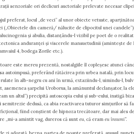
ații senzoriale ori declicuri auctoriale prelevate necesar clipe
l preferat, locul „de veci” al unor obiecte vetuste, aparținăto
ei („Obiectele din cameră/ nălucite de clipocitul unei candele”),
lucinogenia și abulia, distanțându-l vizibil pe poet de o realitat
tectonica anduranței și viscerele mansuetudinii (amintește de Pi
ramvaiul 4, bodega Zorile etc.).
toare este mereu prezentă, nostalgiile îl copleșesc atunci când
sa autoimpusă, preferând rătăcirea prin urbea natală, prin locur
ulate în alb-negru cu ani în urmă, extaziindu-l, uimindu-l, bul
ut, asemenea șarpelui Uroborus, la amănuntul declanșator, la el
am un altul”) precipită autoscopia eului și sub-eului, instigă biz
 semitrezie dedusă, ca abia reactivarea tuturor simțurilor să fa
ficțional, fiind conștient de hipnoza trecătoare, dar mai ales 
re „mi-a amintit vag, dureros că sunt
eu
, că eram
eu însumi”.
e zi adorată, bezna, partea de noapte preferată, apusul, punctul