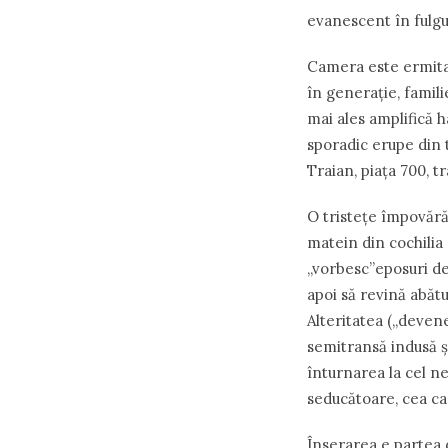
evanescent în fulgur
Camera este ermitaju
în generație, famili
mai ales amplifică ha
sporadic erupe din 
Traian, piața 700, t
O tristețe împovără
matein din cochilia 
„vorbesc”eposuri der
apoi să revină abăt
Alteritatea („devene
semitransă indusă și
înturnarea la cel ne
seducătoare, cea ca
Înserarea e partea d