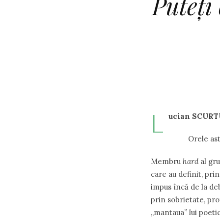
Puteţi
L
ucian S
Orele astrale 
Membru
hard
al gr
care au definit, pri
impus încă de la debu
prin sobrietate, pro
„mantaua” lui poetic