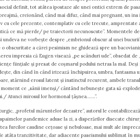
social definit, tot atâtea ipostaze ale unei ontici extrem de pas
preajmă, creionând, când mai difuz, când mai pregnant, un ins i
xiv cu cele prezente, contemplativ cu cele trecute, amprentate
ică ce mă pierde/ pe traiectorii necunoscute”. Momentele de 
i undeva ne vorbește despre „embrionul obscur al unei bucurii”)
e o obscuritate a cărei pesimism ne ghidează spre un bacoviani
 mereu impresia că Eugen visează „pe scânduri ude”, obsedat de „
iențe ființiale și presat de coșmarul podului netras la mal. Deși
dește, din când în când irizează închipuirea, umbra, fantasma 
re, stârnind erosul latent și instinctul recurent, ambele transl
n moment ce „sânii imenși/ cântând nebunește gata să explode
i./ Atunci mirosul lor hormonal țâșnea…….”.
turgic, „profetul măruntelor dezastre”, autorul le contabilizeaz
spaimelor pandemice aduse la zi, a disperărilor disecate chirur
tatea furcilor caudine cețoase și nebuloase, mai mult ale impreca
 de atâta tranzitivitate, dar adiacente paseismului sublimat în 