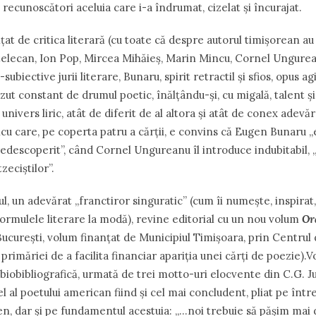
 recunoscători aceluia care i-a îndrumat, cizelat și încurajat.
țat de critica literară (cu toate că despre autorul timișorean au
stelecan, Ion Pop, Mircea Mihăieș, Marin Mincu, Cornel Ungurea
biective jurii literare, Bunaru, spirit retractil și sfios, opus agi
văzut constant de drumul poetic, înălțându-și, cu migală, talent ș
 univers liric, atât de diferit de al altora și atât de conex adevă
u care, pe coperta patru a cărții, e convins că Eugen Bunaru „
redescoperit”, când Cornel Ungureanu îl introduce indubitabil, „
tzeciștilor”.
ul, un adevărat „franctiror singuratic” (cum îi numește, inspira
formulele literare la modă), revine editorial cu un nou volum
Or
 București, volum finanțat de Municipiul Timișoara, prin Centrul
a primăriei de a facilita financiar apariția unei cărți de poezie).
biobibliografică, urmată de trei motto-uri elocvente din C.G.
el al poetului american fiind și cel mai concludent, pliat pe înt
gen, dar și pe fundamentul acestuia: „…noi trebuie să pășim mai