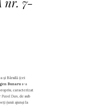
 nr. 7-
 și Bârsilă (cei
gen Bunaru
s-a
 propriu, caracterizat
r
Pavel Dan
, de sub
ți (unii ajunși la