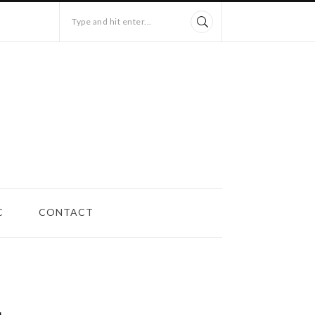
Type and hit enter...
C
CONTACT