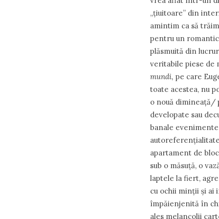
vrea aflat într-un d
„țiuitoare” din inte
amintim ca să trăim
pentru un romantic 
plăsmuită din lucrur
veritabile piese de
mundi,
pe care Euge
toate acestea, nu p
o nouă dimineață/ p
developate sau decup
banale evenimente de
autoreferențialitat
apartament de bloc, 
sub o măsuță, o vază
laptele la fiert, ag
cu ochii minții și ai
împăienjenită în chi
ales melancolii cart