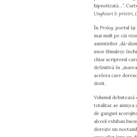
hipnotizată…”. Car
Unghiuri & priviri, 
În
Prolog,
poetul își
mai mult pe căi vizu
amintirilor „dă-dămu
unor filmulețe închi
chiar scriptorul car
definitivă în „marea
acelora care doresc 
dorit.
Volumul debutează 
totalitar, se simțea 
de ganguri scorojite
alcool exhibau bucur
dorește un noctambu