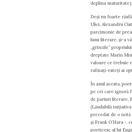
deplina maturitate),
Deși nu foarte răsfă
Ulici, Alexandru Ci
parcimonie de prea-su
lumi literare, și-a 
„grinzile” propriului
dreptate Marin Minc
valoare ce trebuie 
rafinați-esteți ai op
În anul acesta, poet
pe cei care ignoră 
de pariuri literare,
(Lăudabilă inițiativ
precedat de o notă 
și Frank O’Hara -, c
poeticesc al lui Eu