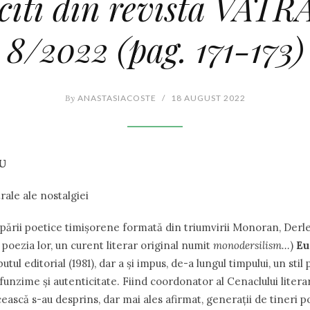
 citi din revista VATRA
8/2022 (pag. 171-173)
By
ANASTASIACOSTE
/
18 AUGUST 2022
CURTU
ale nostalgiei
upării poetice timișorene formată din triumvirii Monoran, Derlea
n poezia lor, un curent literar original numit
monodersilism…
)
Eu
tul editorial (1981), dar a și impus, de-a lungul timpului, un stil
funzime și autenticitate. Fiind coordonator al Cenaclului litera
ească s-au desprins, dar mai ales afirmat, generații de tineri poe