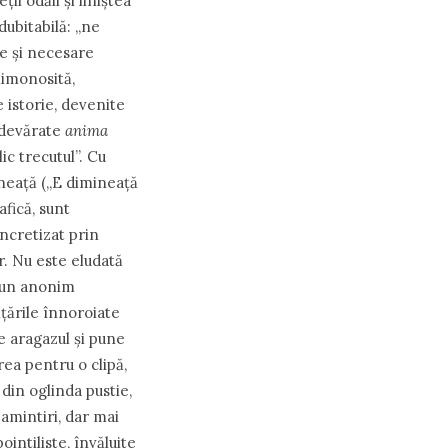
ii odăii și liniștea
dubitabilă: „ne
se și necesare
himonosită,
e istorie, devenite
adevărate
anima
ic trecutul”. Cu
ineață („E dimineață
fică, sunt
oncretizat prin
r. Nu este eludată
r-un anonim
lțările înnoroiate
e aragazul și pune
rea pentru o clipă,
 din oglinda pustie,
 amintiri, dar mai
intiliste, învăluite