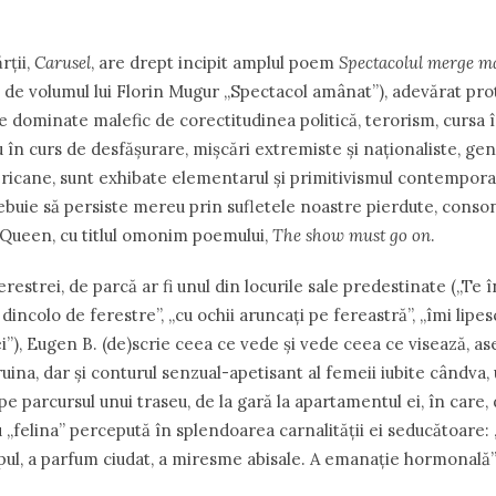
rții,
Carusel
, are drept incipit amplul poem
Spectacolul merge m
, de volumul lui Florin Mugur „Spectacol amânat”), adevărat prot
e dominate malefic de corectitudinea politică, terorism, cursa 
 în curs de desfășurare, mișcări extremiste și naționaliste, geno
icane, sunt exhibate elementarul și primitivismul contemporan
rebuie să persiste mereu prin sufletele noastre pierdute, conso
 Queen, cu titlul omonim poemului,
The show must go on
.
erestrei, de parcă ar fi unul din locurile sale predestinate („Te 
 dincolo de ferestre”, „cu ochii aruncați pe fereastră”, „îmi lipes
ei”), Eugen B. (de)scrie ceea ce vede și vede ceea ce visează, 
ruina, dar și conturul senzual-apetisant al femeii iubite cândva,
pe parcursul unui traseu, de la gară la apartamentul ei, în care
„felina” percepută în splendoarea carnalității ei seducătoare: „
rpul, a parfum ciudat, a miresme abisale. A emanație hormonală”