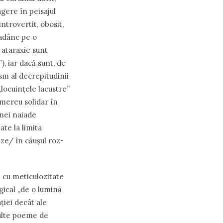
agere în peisajul
ntrovertit, obosit,
 adânc pe o
ataraxie sunt
, iar dacă sunt, de
sm al decrepitudinii
locuințele lacustre”
 mereu solidar în
unei naiade
ate la limita
ze/ în căușul roz-
ă cu meticulozitate
gical „de o lumină
ției decât ale
multe poeme de