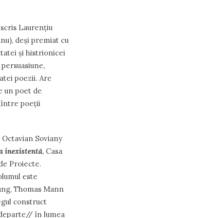
 scris Laurențiu
nu), deși premiat cu
tatei și histrionicei
i persuasiune,
ratei poezii. Are
e un poet de
între poeții
t, Octavian Soviany
a inexistentă
, Casa
 de Proiecte.
Volumul este
 Jung, Thomas Mann
regul construct
 departe// în lumea