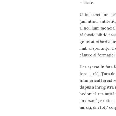
calitate.
Ultima secțiune a că
(amintind, antitetic
al noii lumi mondial
războaie hibride sau
generației
beat
amer
limb al speranței t
cântec al formației
Des așezat în fața f
fereastră”, „Țara de
întunericul ferestr
dispus a înregistra 
hedonică resimțită 
un dezmăț erotic cu 
miroși, din tot/ co