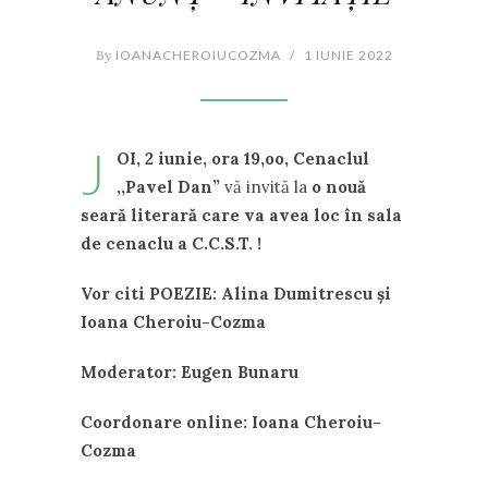
By
IOANACHEROIUCOZMA
/
1 IUNIE 2022
J
OI, 2 iunie, ora 19,oo, Cenaclul
,,Pavel Dan”
vă invită la
o nouă
seară literară
care va avea loc în sala
de cenaclu a C.C.S.T. !
Vor citi POEZIE: Alina Dumitrescu și
Ioana Cheroiu-Cozma
Moderator: Eugen Bunaru
Coordonare online: Ioana Cheroiu-
Cozma