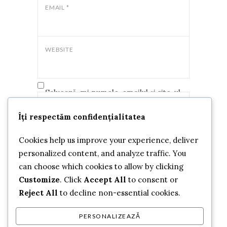
EMAIL
*
WEBSITE
Salvează-mi numele, emailul și site-ul
web în acest navigator pentru data
COMMENT
*
Îți respectăm confidențialitatea
viitoare când o să comentez.
Cookies help us improve your experience, deliver
personalized content, and analyze traffic. You
can choose which cookies to allow by clicking
Customize
. Click
Accept All
to consent or
Reject All
to decline non-essential cookies.
PERSONALIZEAZĂ