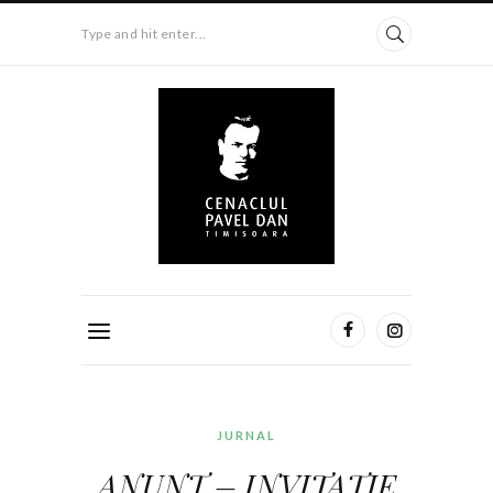
Type and hit enter...
JURNAL
ANUNȚ – INVITAȚIE