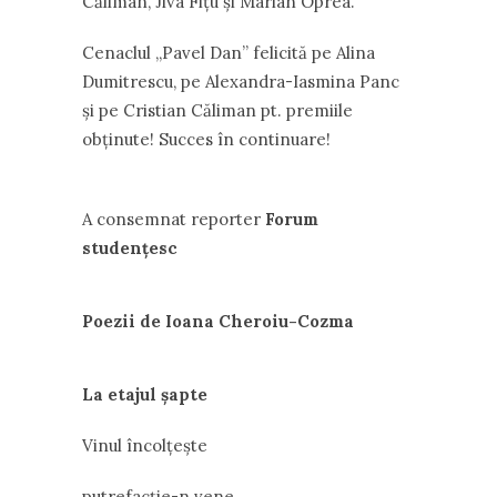
Căliman, Jiva Fițu și Marian Oprea.
Cenaclul ,,Pavel Dan” felicită pe Alina
Dumitrescu, pe Alexandra-Iasmina Panc
și pe Cristian Căliman pt. premiile
obținute! Succes în continuare!
A consemnat reporter
Forum
studențesc
Poezii de Ioana Cheroiu-Cozma
La etajul șapte
Vinul încolțește
putrefacție-n vene