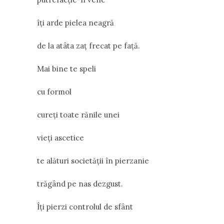
îți arde pielea neagră
de la atâta zaț frecat pe față.
Mai bine te speli
cu formol
cureți toate rănile unei
vieți ascetice
te alături societății în pierzanie
trăgând pe nas dezgust.
Îți pierzi controlul de sfânt