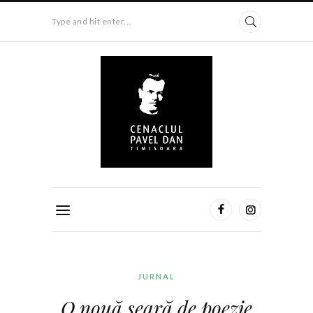
Type and hit enter...
JURNAL
O nouă seară de poezie