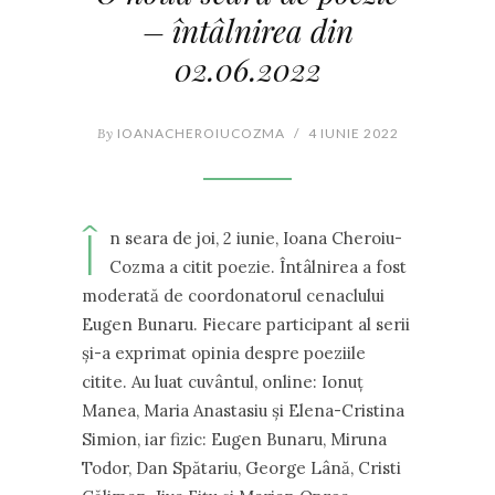
– întâlnirea din
02.06.2022
By
IOANACHEROIUCOZMA
/
4 IUNIE 2022
Î
n seara de joi, 2 iunie, Ioana Cheroiu-
Cozma a citit poezie. Întâlnirea a fost
moderată de coordonatorul cenaclului
Eugen Bunaru. Fiecare participant al serii
și-a exprimat opinia despre poeziile
citite. Au luat cuvântul, online: Ionuț
Manea, Maria Anastasiu și Elena-Cristina
Simion, iar fizic: Eugen Bunaru, Miruna
Todor, Dan Spătariu, George Lână, Cristi