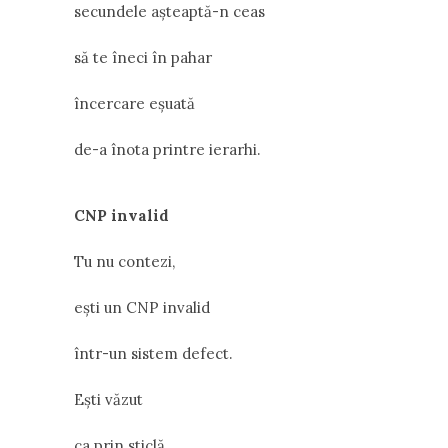
secundele așteaptă-n ceas
să te îneci în pahar
încercare eșuată
de-a înota printre ierarhi.
CNP invalid
Tu nu contezi,
ești un CNP invalid
într-un sistem defect.
Ești văzut
ca prin sticlă,