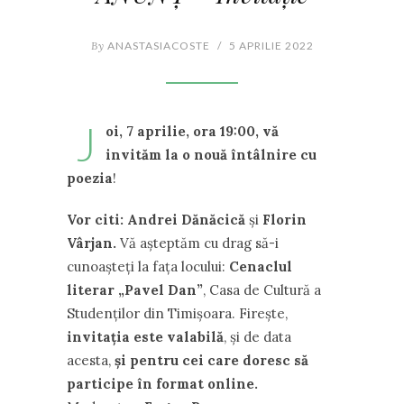
By
ANASTASIACOSTE
/
5 APRILIE 2022
J
oi, 7 aprilie, ora 19:00, vă
invităm la o nouă întâlnire cu
poezia
!
Vor citi: Andrei Dănăcică
și
Florin
Vârjan.
Vă așteptăm cu drag să-i
cunoașteți la fața locului:
Cenaclul
literar „Pavel Dan”
, Casa de Cultură a
Studenților din Timișoara. Firește,
invitația este valabilă
, și de data
acesta,
și pentru cei care doresc să
participe în format online.