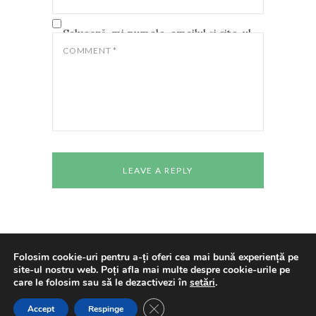
Salvează-mi numele, emailul și site-ul
web în acest navigator pentru data
COMMENT
*
viitoare când o să comentez.
Folosim cookie-uri pentru a-ți oferi cea mai bună experiență pe
site-ul nostru web. Poți afla mai multe despre cookie-urile pe
Copyright © 2024 All rights reserved
Casa de
care le folosim sau să le dezactivezi în
setări
.
Cultură a Studenților Timișoara
Made With
Love By
Cenaclul "Pavel Dan"
CLOSE GDPR COOKIE BANNE
Accept
Respinge