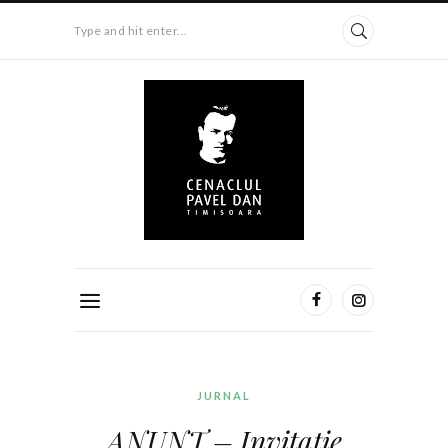
Type and hit enter...
JURNAL
ANUNȚ – Invitație