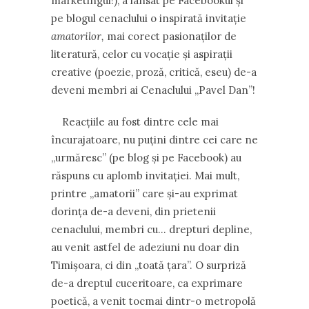
marketingul!), a lansat pe Facebookul și
pe blogul cenaclului o inspirată invitație
amatorilor,
mai corect pasionaților de
literatură, celor cu vocație și aspirații
creative (poezie, proză, critică, eseu) de-a
deveni membri ai Cenaclului „Pavel Dan”!
Reacțiile au fost dintre cele mai
încurajatoare, nu puțini dintre cei care ne
„urmăresc” (pe blog și pe Facebook) au
răspuns cu aplomb invitației. Mai mult,
printre „amatorii” care și-au exprimat
dorința de-a deveni, din prietenii
cenaclului, membri cu… drepturi depline,
au venit astfel de adeziuni nu doar din
Timișoara, ci din „toată țara”. O surpriză
de-a dreptul cuceritoare, ca exprimare
poetică, a venit tocmai dintr-o metropolă