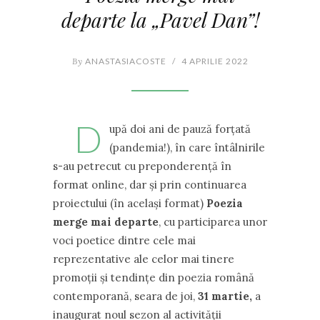
departe la „Pavel Dan”!
By
ANASTASIACOSTE
/
4 APRILIE 2022
D
upă doi ani de pauză forțată
(pandemia!), în care întâlnirile
s-au petrecut cu preponderență în
format online, dar și prin continuarea
proiectului (în același format)
Poezia
merge mai departe
, cu participarea unor
voci poetice dintre cele mai
reprezentative ale celor mai tinere
promoții și tendințe din poezia română
contemporană, seara de joi,
31 martie,
a
inaugurat noul sezon al activității