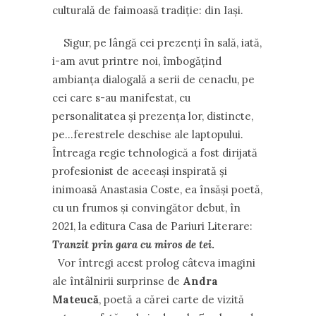
culturală de faimoasă tradiție: din Iași.
Sigur, pe lângă cei prezenți în sală, iată,
i-am avut printre noi, îmbogățind
ambianța dialogală a serii de cenaclu, pe
cei care s-au manifestat, cu
personalitatea și prezența lor, distincte,
pe…ferestrele deschise ale laptopului.
Întreaga regie tehnologică a fost dirijată
profesionist de aceeași inspirată și
inimoasă Anastasia Coste, ea însăși poetă,
cu un frumos și convingător debut, în
2021, la editura Casa de Pariuri Literare:
Tranzit prin gara cu miros de tei
.
Vor întregi acest prolog câteva imagini
ale întâlnirii surprinse de
Andra
Mateucă
, poetă a cărei carte de vizită