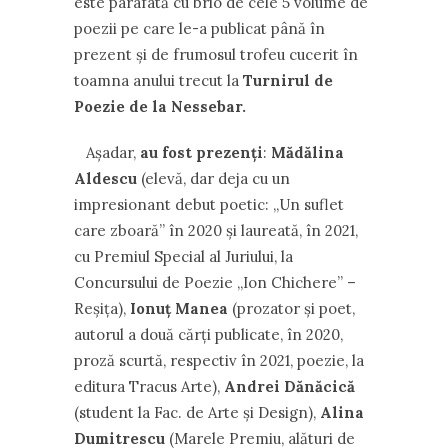
este parafată cu brio de cele 5 volume de
poezii pe care le-a publicat până în
prezent și de frumosul trofeu cucerit în
toamna anului trecut la
Turnirul de
Poezie de la Nessebar.
Așadar,
au fost prezenți
:
Mădălina
Aldescu
(elevă, dar deja cu un
impresionant debut poetic: „Un suflet
care zboară” în 2020 și laureată, în 2021,
cu Premiul Special al Juriului, la
Concursului de Poezie „Ion Chichere” –
Reșița),
Ionuț Manea
(prozator și poet,
autorul a două cărți publicate, în 2020,
proză scurtă, respectiv în 2021, poezie, la
editura Tracus Arte),
Andrei Dănăcică
(student la Fac. de Arte și Design),
Alina
Dumitrescu
(Marele Premiu, alături de