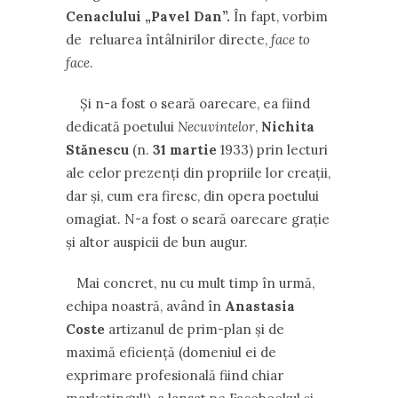
Cenaclului „Pavel Dan”.
În fapt, vorbim
de reluarea întâlnirilor directe,
face to
face
.
Și n-a fost o seară oarecare, ea fiind
dedicată poetului
Necuvintelor
,
Nichita
Stănescu
(n.
31 martie
1933) prin lecturi
ale celor prezenți din propriile lor creații,
dar și, cum era firesc, din opera poetului
omagiat. N-a fost o seară oarecare grație
și altor auspicii de bun augur.
Mai concret, nu cu mult timp în urmă,
echipa noastră, având în
Anastasia
Coste
artizanul de prim-plan și de
maximă eficiență (domeniul ei de
exprimare profesională fiind chiar