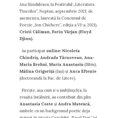
Ana Săndulescu, la Festivalul „Literatura
Tinerilor”, Neptun, septembrie 2021; de
asemenea, laureată la Concursul de
Poezie „Ion Chichere”, ediția a VI-a, 2021),
Cristi Căliman,
Forin Vârjan (Floyd
Djinn).
Au participat
online: Nicoleta
Chindriș, Andrada Târnovean, Ana-
Maria Brehui, Maria Anastasiu
(Sibiu),
Mălina Grigoriță
(Iași) și
Anca Eftenie
(doctorandă la Fac. de Litere).
Firește, așa cum s-a (sub)înțeles, la
reușita întâlnirii, au contribuit din plin
Anastasia Coste
și
Andra Mateucă,
ambele cu un background poetic deja
statuat în istoria Cenclului „Pavel Dan” (și