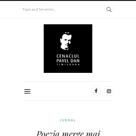
Type and hit enter...
JURNAL
Poezia merge mai