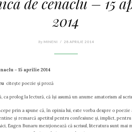
ică de cenaclu – 15 ap
2014
By
MINENI
/
28 APRILIE 2014
naclu – 15 aprilie 2014
cu
citeşte poezie şi proză
 ca prolog la lectură, că îşi asumă un anume amatorism al scris
cepe prin a spune că, în opinia lui, este vorba despre o poezie
ntine şi remarcă apetitul pentru confesiune şi, implict, pentr
 Aici, Eugen Bunaru menţionează că scrisul, literatura sunt mai 