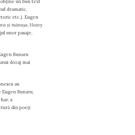
 obţine un bun text
nul dramatic,
etoric etc.). Eugen
ava
şi mănuşa
,
Heavy
ul unor pasaje,
 Eugen Bunaru
 unui dozaj mai
onescu au
e Eugen Bunaru,
 har, a
ctură din poeţi