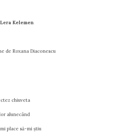
Lera Kelemen
me de Roxana Diaconescu
ectez chiuveta
clor alunecând
mi place să-mi ştiu