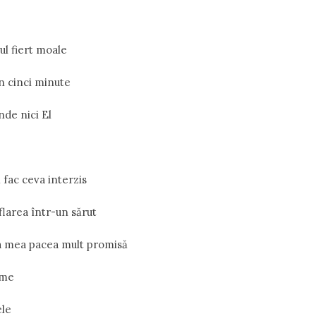
ul fiert moale
în cinci minute
nde nici El
ă fac ceva interzis
flarea într-un sărut
ea mea pacea mult promisă
ume
ele