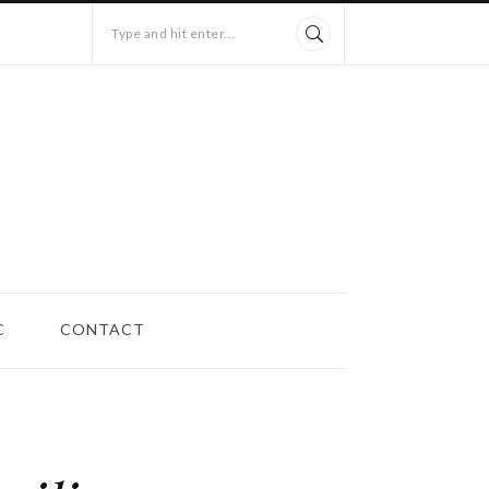
Type and hit enter...
C
CONTACT