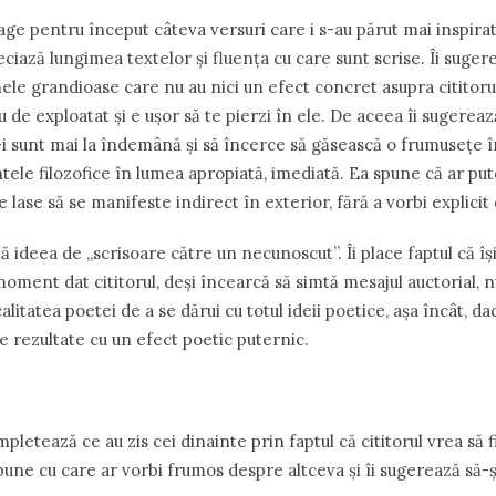
e pentru început câteva versuri care i s-au părut mai inspirat
ciază lungimea textelor şi fluenţa cu care sunt scrise. Îi suger
mele grandioase care nu au nici un efect concret asupra cititoru
 de exploatat şi e uşor să te pierzi în ele. De aceea îi sugerea
-i sunt mai la îndemână şi să încerce să găsească o frumuseţe î
ele filozofice în lumea apropiată, imediată. Ea spune că ar put
e lase să se manifeste indirect în exterior, fără a vorbi explicit
ă ideea de „scrisoare către un necunoscut”. Îi place faptul că îşi
moment dat cititorul, deşi încearcă să simtă mesajul auctorial, 
alitatea poetei de a se dărui cu totul ideii poetice, aşa încât, da
e rezultate cu un efect poetic puternic.
etează ce au zis cei dinainte prin faptul că cititorul vrea să 
une cu care ar vorbi frumos despre altceva şi îi sugerează să-ş