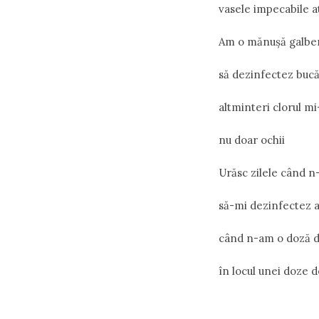
vasele impecabile 
Am o mănuşă galben
să dezinfectez bucă
altminteri clorul m
nu doar ochii
Urăsc zilele când 
să-mi dezinfectez a
când n-am o doză de
în locul unei doze 