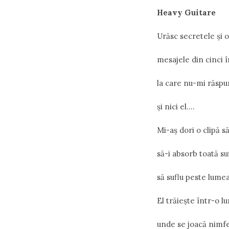
Heavy Guitare
Urăsc secretele şi o
mesajele din cinci 
la care nu-mi răspu
şi nici el….
Mi-aş dori o clipă s
să-i absorb toată su
să suflu peste lum
El trăieşte într-o l
unde se joacă nimf