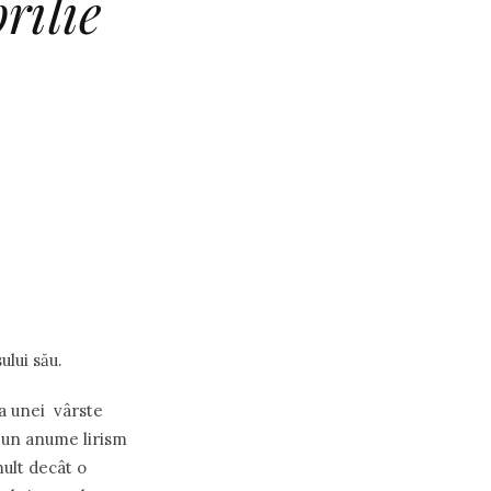
rilie
ului său.
 a unei vârste
u un anume lirism
mult decât o