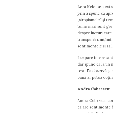
Lera Kelemen extrag
prin a spune că apre
„siropismele” şi te
teme mari sunt greu
despre lucruri care
transpună simţămint
sentimentele şi să l
I se pare interesant
dar spune că la un 
text. Ea observă şi c
bună ar putea obţin
Andra Cobrescu
:
Andra Cobrescu compl
că are sentimente b