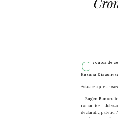
Cron
C
ronică de ce
Roxana Diacones
Autoarea precizează,
Eugen Bunaru
în
romantice, adolesce
declarativ, patetic.