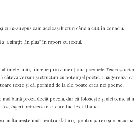
 ei i s-au spus cam aceleaşi lucruri când a citit în cenaclu.
s-a simţit „în plus” în raport cu textul.
ultimele linii şi începe prin a menţiona poemele
Ţeava şi măn
 câteva versuri şi structuri cu potenţial poetic. Îi sugerează că
iitoare texte şi că, pornind de la ele, poate crea noi poeme.
e mai bună proza decât poezia, dar că foloseşte şi aici teme şi
stru, îngeri, întuneric
etc. care fac textul banal.
cu
mulţumeşte mult pentru sfaturi şi pentru păreri şi e bucuroasă