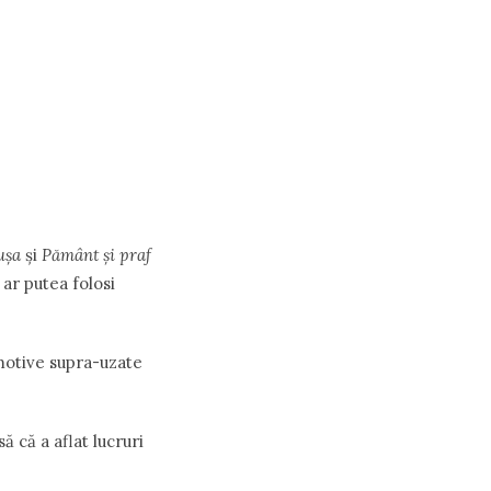
uşa
şi
Pământ şi praf
 ar putea folosi
 motive supra-uzate
 că a aflat lucruri