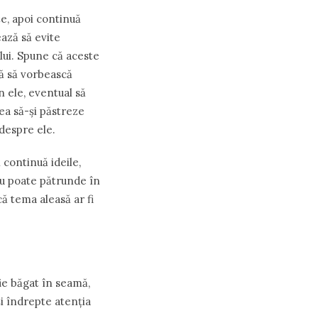
e, apoi continuă
ează să evite
lui. Spune că aceste
ză să vorbească
n ele, eventual să
ea să-şi păstreze
 despre ele.
 continuă ideile,
nu poate pătrunde în
că tema aleasă ar fi
fie băgat în seamă,
i îndrepte atenţia