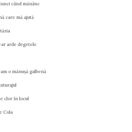
atunci când mănânc
ă care mă ajută
tăria
i-ar arde degetele
n-am o mănuşă galbenă
nturajul
 clor în locul
de Cola