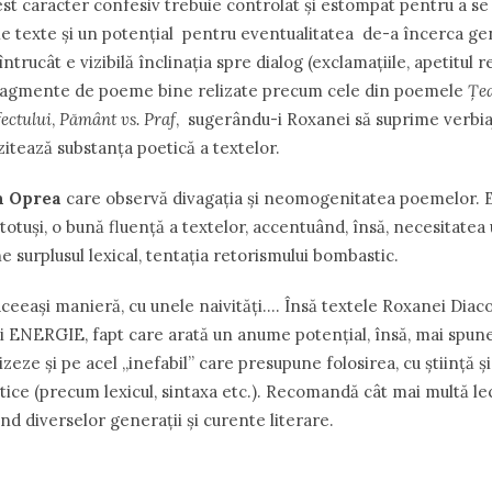
est caracter confesiv trebuie controlat şi estompat pentru a se
ele texte şi un potenţial pentru eventualitatea de-a încerca ge
ntrucât e vizibilă înclinaţia spre dialog (exclamaţiile, apetitul r
ragmente de poeme bine relizate precum cele din poemele
Ţe
ectului
,
Pământ vs. Praf
, sugerându-i Roxanei să suprime verbiaj
zitează substanţa poetică a textelor.
n Oprea
care observă divagaţia şi neomogenitatea poemelor.
otuşi, o bună fluenţă a textelor, accentuând, însă, necesitatea
e surplusul lexical, tentaţia retorismului bombastic.
ceeaşi manieră, cu unele naivităţi…. Însă textele Roxanei Diac
 ENERGIE, fapt care arată un anume potenţial, însă, mai spun
eze şi pe acel ,,inefabil” care presupune folosirea, cu ştiinţă şi
ice (precum lexicul, sintaxa etc.). Recomandă cât mai multă le
nd diverselor generaţii şi curente literare.