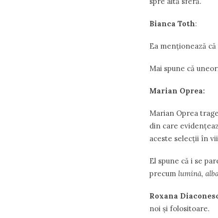
spre altă sferă.
Bianca Toth
:
Ea menţionează că şi
Mai spune că uneori 
Marian Oprea
:
Marian Oprea trage 
din care evidenţează
aceste selecţii în v
El spune că i se par
precum
lumină, alba
Roxana Diacones
noi şi folositoare.