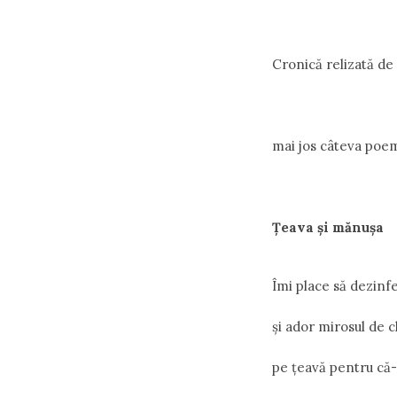
Cronică relizată de
mai jos câteva poe
Ţeava şi mănuşa
Îmi place să dezinf
şi ador mirosul de 
pe ţeavă pentru că-