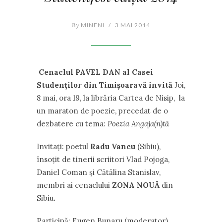
By
MINENI
/
3 MAI 2014
Cenaclul
PAVEL DAN
al Casei
Studen
ţ
ilor din Timi
ş
oara
vă invită
Joi,
8 mai, ora 19, la librăria Cartea de Nisip, la
un maraton de poezie, precedat de o
dezbatere cu tema:
Poezia Angaja(n)tă
Invitaţi: poetul
Radu Vancu
(Sibiu),
însoţit de tinerii scriitori Vlad Pojoga,
Daniel Coman şi Cătălina Stanislav,
membri ai cenaclului
ZONA NOUĂ
din
Sibiu
.
Participă: Eugen Bunaru (moderator),