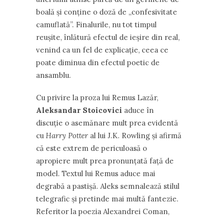
boală şi conţine o doză de „confesivitate
camuflată”. Finalurile, nu tot timpul
reuşite, înlătură efectul de ieşire din real,
venind ca un fel de explicaţie, ceea ce
poate diminua din efectul poetic de
ansamblu.
Cu privire la proza lui Remus Lazăr,
Aleksandar Stoicovici
aduce în
discuţie o asemănare mult prea evidentă
cu
Harry Potter
al lui J.K. Rowling şi afirmă
că este extrem de periculoasă o
apropiere mult prea pronunţată faţă de
model. Textul lui Remus aduce mai
degrabă a pastişă. Aleks semnalează stilul
telegrafic şi pretinde mai multă fantezie.
Referitor la poezia Alexandrei Coman,