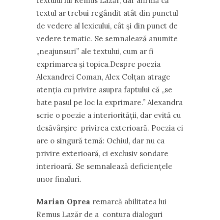
textului lui Remus Lazăr, dar afirmă că
textul ar trebui regândit atât din punctul
de vedere al lexicului, cât şi din punct de
vedere tematic. Se semnalează anumite
„neajunsuri” ale textului, cum ar fi
exprimarea şi topica.Despre poezia
Alexandrei Coman, Alex Colţan atrage
atenţia cu privire asupra faptului că „se
bate pasul pe loc la exprimare.” Alexandra
scrie o poezie a interiorităţii, dar evită cu
desăvârşire privirea exterioară. Poezia ei
are o singură temă: Ochiul, dar nu ca
privire exterioară, ci exclusiv sondare
interioară. Se semnalează deficienţele
unor finaluri.
Marian Oprea
remarcă abilitatea lui
Remus Lazăr de a contura dialoguri