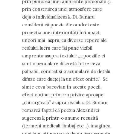
prin punerea unei amprente personale şi
prin construirea unei atmosfere care
deja o individualizează. Dl. Bunaru
consideră că poezia Alexandrei este
proiecţia unei interiorităţi în impact,
uneori mai aspru, cu diverse repere ale
realului, lucru care îşi pune vizibil
amprenta asupra textului: „…poeziile ei
sunt o pendulare discretă între ceva
palpabil, concret şi o acumulare de detalii
difuze care duc(e) la un efect oniric.” Se
simte ceva bacovian în aceste poezii,
efect obţinut printr-o privire aproape
„chirurgicală” asupra realului. Dl. Bunaru
remarcă faptul că poezia Alexandrei
sugerează, printr-o anume recuzită
(termeni medicali, limbaj etc…), imaginea
unei lumi atinse parcă de un germene de