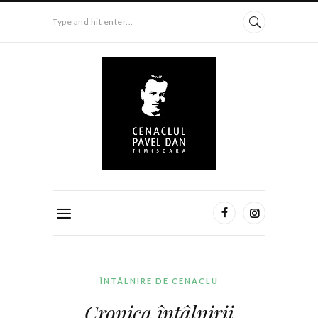
Type and hit enter...
ÎNTÂLNIRE DE CENACLU
Cronica întâlnirii