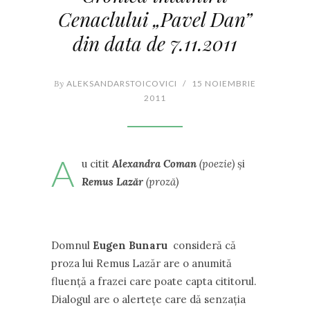
Cenaclului „Pavel Dan”
din data de 7.11.2011
By
ALEKSANDARSTOICOVICI
/
15 NOIEMBRIE
2011
A
u citit
Alexandra Coman
(poezie)
şi
Remus Lazăr
(proză)
Domnul
Eugen Bunaru
consideră că
proza lui Remus Lazăr are o anumită
fluenţă a frazei care poate capta cititorul.
Dialogul are o alerteţe care dă senzaţia