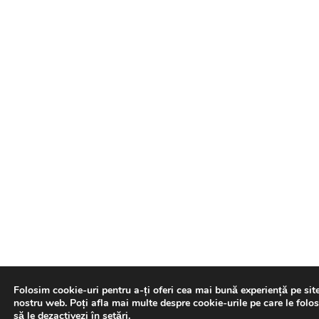
Folosim cookie-uri pentru a-ți oferi cea mai bună experiență pe sit
nostru web. Poți afla mai multe despre cookie-urile pe care le folo
să le dezactivezi în
setări
.