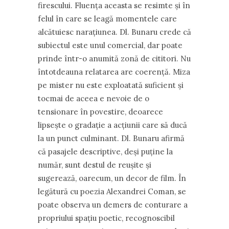
firescului. Fluenţa aceasta se resimte şi în
felul în care se leagă momentele care
alcătuiesc naraţiunea. Dl. Bunaru crede că
subiectul este unul comercial, dar poate
prinde într-o anumită zonă de cititori. Nu
întotdeauna relatarea are coerenţă. Miza
pe mister nu este exploatată suficient şi
tocmai de aceea e nevoie de o
tensionare în povestire, deoarece
lipseşte o gradaţie a acţiunii care să ducă
la un punct culminant. Dl. Bunaru afirmă
că pasajele descriptive, deşi puţine la
număr, sunt destul de reuşite şi
sugerează, oarecum, un decor de film. În
legătură cu poezia Alexandrei Coman, se
poate observa un demers de conturare a
propriului spaţiu poetic, recognoscibil