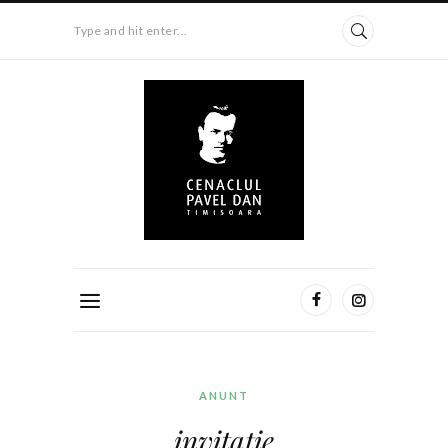
Type and hit enter...
ANUNT
invitaţie