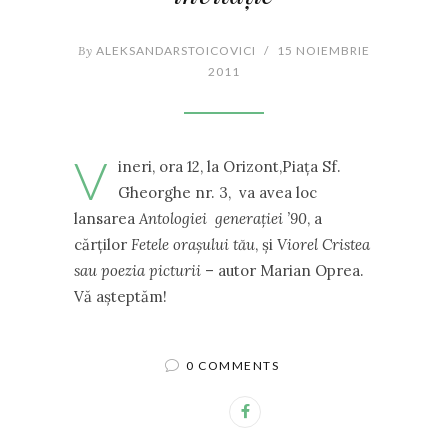
By
ALEKSANDARSTOICOVICI
/
15 NOIEMBRIE
2011
V
ineri, ora 12, la Orizont,Piaţa Sf.
Gheorghe nr. 3, va avea loc
lansarea
Antologiei generaţiei ’90
, a
cărţilor
Fetele oraşului tău
, şi
Viorel Cristea
sau poezia picturii
– autor Marian Oprea.
Vă aşteptăm!
0 COMMENTS