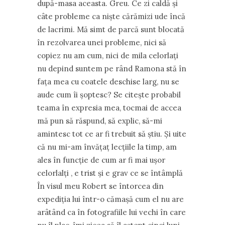
după-masa aceasta. Greu. Ce zi caldă şi
câte probleme ca nişte cărămizi ude încă
de lacrimi. Mă simt de parcă sunt blocată
în rezolvarea unei probleme, nici să
copiez nu am cum, nici de mila celorlaţi
nu depind suntem pe rând Ramona stă în
faţa mea cu coatele deschise larg, nu se
aude cum îi şoptesc? Se citeşte probabil
teama în expresia mea, tocmai de accea
mă pun să răspund, să explic, să-mi
amintesc tot ce ar fi trebuit să ştiu. Şi uite
că nu mi-am învăţaţ lecţiile la timp, am
ales în funcţie de cum ar fi mai uşor
celorlalţi , e trist şi e grav ce se întâmplă
În visul meu Robert se întorcea din
expediţia lui într-o cămaşă cum el nu are
arâtând ca în fotografiile lui vechi în care