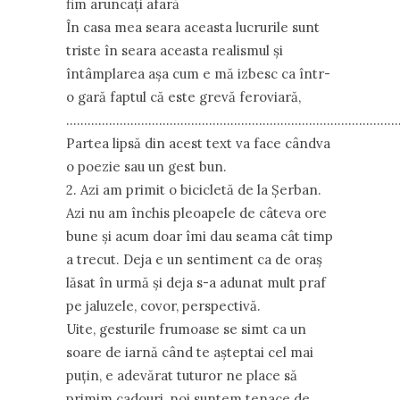
fim aruncaţi afară
În casa mea seara aceasta lucrurile sunt
triste în seara aceasta realismul şi
întâmplarea aşa cum e mă izbesc ca într-
o gară faptul că este grevă feroviară,
…………………………………………………………………………………
Partea lipsă din acest text va face cândva
o poezie sau un gest bun.
2. Azi am primit o bicicletă de la Şerban.
Azi nu am închis pleoapele de câteva ore
bune şi acum doar îmi dau seama cât timp
a trecut. Deja e un sentiment ca de oraş
lăsat în urmă şi deja s-a adunat mult praf
pe jaluzele, covor, perspectivă.
Uite, gesturile frumoase se simt ca un
soare de iarnă când te aşteptai cel mai
puţin, e adevărat tuturor ne place să
primim cadouri, noi suntem tenace de