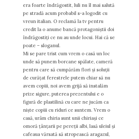
era foarte îndrăgostit, Iuli nu îl mai salută
pe stradă acum probabil s-a logodit cu
vreun italian. O reclamă la tv pentru
credit la o anume bancă protagoniştii doi
îndrăgostiţi ce nu au unde locui. Hai că se
poate – sloganul.
Mi se pare trist cum vrem o casă un loc
unde să punem borcane spălate, cameră
pentru care să cumpărăm flori şi soluţii
de curăţat ferestrele putem chiar să nu
avem copiii, noi avem grijă să instalăm
prize sigure, puterea prezentului e o
figură de plastilină cu care ne jucăm ca
nişte copiii cu riduri ce suntem. Vrem o
casă, urâm chiria sunt unii chiriaşi ce
omoră ţânţarii pe pereţii albi, lasă uleiul şi
cafeaua vărsată să stropească aragazul,