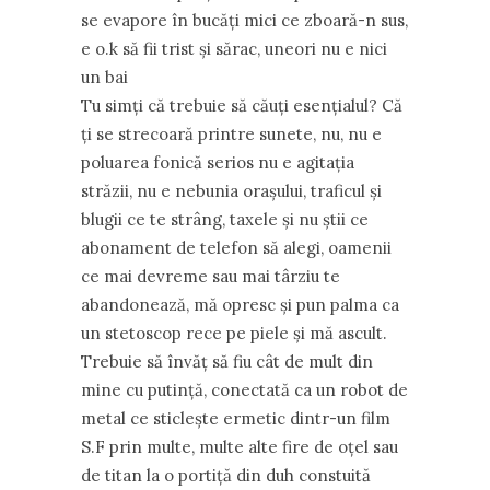
se evapore în bucăţi mici ce zboară-n sus,
e o.k să fii trist şi sărac, uneori nu e nici
un bai
Tu simţi că trebuie să căuţi esenţialul? Că
ţi se strecoară printre sunete, nu, nu e
poluarea fonică serios nu e agitaţia
străzii, nu e nebunia oraşului, traficul şi
blugii ce te strâng, taxele şi nu ştii ce
abonament de telefon să alegi, oamenii
ce mai devreme sau mai târziu te
abandonează, mă opresc şi pun palma ca
un stetoscop rece pe piele şi mă ascult.
Trebuie să învăţ să fiu cât de mult din
mine cu putinţă, conectată ca un robot de
metal ce sticleşte ermetic dintr-un film
S.F prin multe, multe alte fire de oţel sau
de titan la o portiţă din duh constuită