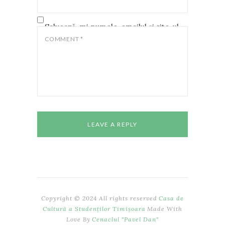
Salvează-mi numele, emailul și site-ul
web în acest navigator pentru data
COMMENT
*
viitoare când o să comentez.
Copyright © 2024 All rights reserved
Casa de
Cultură a Studenților Timișoara
Made With
Love By
Cenaclul "Pavel Dan"