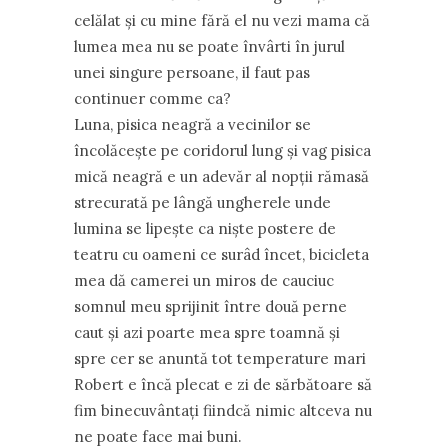
celălat şi cu mine fără el nu vezi mama că
lumea mea nu se poate învârti în jurul
unei singure persoane, il faut pas
continuer comme ca?
Luna, pisica neagră a vecinilor se
încolăceşte pe coridorul lung şi vag pisica
mică neagră e un adevăr al nopţii rămasă
strecurată pe lângă ungherele unde
lumina se lipeşte ca nişte postere de
teatru cu oameni ce surâd încet, bicicleta
mea dă camerei un miros de cauciuc
somnul meu sprijinit între două perne
caut şi azi poarte mea spre toamnă şi
spre cer se anuntă tot temperature mari
Robert e încă plecat e zi de sărbătoare să
fim binecuvântaţi fiindcă nimic altceva nu
ne poate face mai buni.