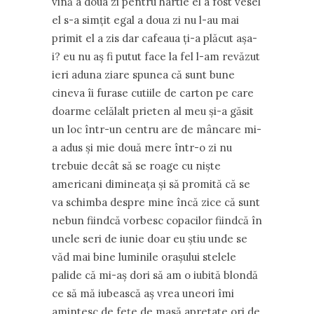
vină a doua zi pentru hârtie el a fost vesel
el s-a simţit egal a doua zi nu l-au mai
primit el a zis dar cafeaua ţi-a plăcut aşa-
i? eu nu aş fi putut face la fel l-am revăzut
ieri aduna ziare spunea că sunt bune
cineva îi furase cutiile de carton pe care
doarme celălalt prieten al meu şi-a găsit
un loc într-un centru are de mâncare mi-
a adus şi mie două mere într-o zi nu
trebuie decât să se roage cu nişte
americani dimineaţa şi să promită că se
va schimba despre mine încă zice că sunt
nebun fiindcă vorbesc copacilor fiindcă în
unele seri de iunie doar eu ştiu unde se
văd mai bine luminile oraşului stelele
palide că mi-aş dori să am o iubită blondă
ce să mă iubească aş vrea uneori îmi
amintesc de feţe de masă apretate ori de