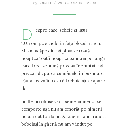
By
CRISLIT
/
25 OCTOMBRIE 2008
D
espre case, schele şi Iisus
1.Un om pe schele în faţa blocului meu:
M-am adăpostit mă plouase toată
noaptea toată noaptea oamenii pe lângă
care trecusem mă priveau încruntat mă
priveau de parcă cu mâinile în buzunare
căutau ceva în caz că trebuie să se apare
de
multe ori obosesc ca semenii mei să se
comporte aşa nu am omorât pe nimeni
nu am dat foc la magazine nu am aruncat
bebeluşi la ghenă nu am vândut pe