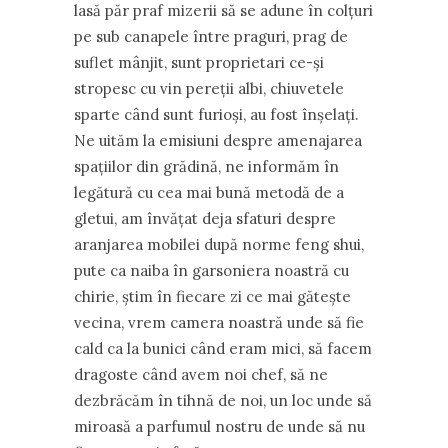
lasă păr praf mizerii să se adune în colţuri
pe sub canapele între praguri, prag de
suflet mânjit, sunt proprietari ce-şi
stropesc cu vin pereţii albi, chiuvetele
sparte când sunt furioşi, au fost înşelaţi.
Ne uităm la emisiuni despre amenajarea
spaţiilor din grădină, ne informăm în
legătură cu cea mai bună metodă de a
gletui, am învăţat deja sfaturi despre
aranjarea mobilei după norme feng shui,
pute ca naiba în garsoniera noastră cu
chirie, ştim în fiecare zi ce mai găteşte
vecina, vrem camera noastră unde să fie
cald ca la bunici când eram mici, să facem
dragoste când avem noi chef, să ne
dezbrăcăm în tihnă de noi, un loc unde să
miroasă a parfumul nostru de unde să nu