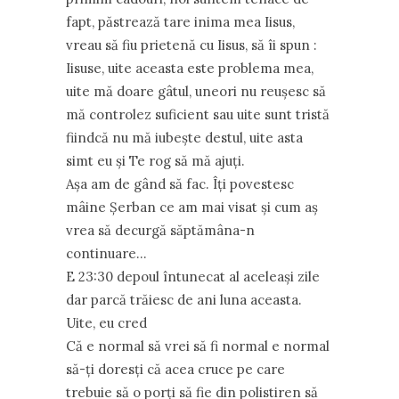
fapt, păstrează tare inima mea Iisus,
vreau să fiu prietenă cu Iisus, să îi spun :
Iisuse, uite aceasta este problema mea,
uite mă doare gâtul, uneori nu reuşesc să
mă controlez suficient sau uite sunt tristă
fiindcă nu mă iubeşte destul, uite asta
simt eu şi Te rog să mă ajuţi.
Aşa am de gând să fac. Îţi povestesc
mâine Şerban ce am mai visat şi cum aş
vrea să decurgă săptămâna-n
continuare…
E 23:30 depoul întunecat al aceleaşi zile
dar parcă trăiesc de ani luna aceasta.
Uite, eu cred
Că e normal să vrei să fi normal e normal
să-ţi doresţi că acea cruce pe care
trebuie să o porţi să fie din polistiren să