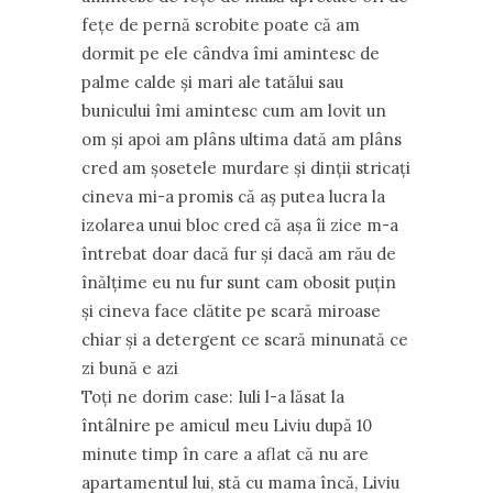
feţe de pernă scrobite poate că am
dormit pe ele cândva îmi amintesc de
palme calde şi mari ale tatălui sau
bunicului îmi amintesc cum am lovit un
om şi apoi am plâns ultima dată am plâns
cred am şosetele murdare şi dinţii stricaţi
cineva mi-a promis că aş putea lucra la
izolarea unui bloc cred că aşa îi zice m-a
întrebat doar dacă fur şi dacă am rău de
înălţime eu nu fur sunt cam obosit puţin
şi cineva face clătite pe scară miroase
chiar şi a detergent ce scară minunată ce
zi bună e azi
Toţi ne dorim case: Iuli l-a lăsat la
întâlnire pe amicul meu Liviu după 10
minute timp în care a aflat că nu are
apartamentul lui, stă cu mama încă, Liviu