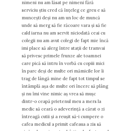
nimeni nu am lăsat pe nimeni fără
serviciu ştiu cred că înţeleg ce greu e să
munceşti deşi nu am un loc de muncă
unde să merg să fie răcoare vara şi să fie
cald iarna nu am servit niciodată ceai cu
colegii nu am avut colegi de fapt mie încă
imi place să alerg între staţii de tramvai
să privesc primele frunze ale toamnei
care pică să intru în vorbă cu copiii mici
în parc deşi de multe ori mămicile lor îi
trag de lângă mine de fapt tot timpul se
întâmplă aşa de multe ori încerc să plâng
şi nu îmi vine nimic aş vrea să muşc
dintr-o ceapă prietenul meu a mers la
medic să ceară o adeverinţă a cărat o zi
întreagă cutii şi a reuşit să-i cumpere o
cafea medicul a primit cafeaua a zis să