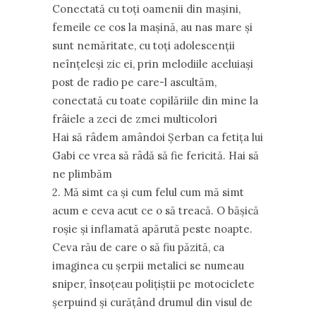
Conectată cu toţi oamenii din maşini,
femeile ce cos la maşină, au nas mare şi
sunt nemăritate, cu toţi adolescenţii
neînţeleşi zic ei, prin melodiile aceluiaşi
post de radio pe care-l ascultăm,
conectată cu toate copilăriile din mine la
frâiele a zeci de zmei multicolori
Hai să râdem amândoi Şerban ca fetiţa lui
Gabi ce vrea să râdă să fie fericită. Hai să
ne plimbăm
2. Mă simt ca şi cum felul cum mă simt
acum e ceva acut ce o să treacă. O băşică
roşie şi inflamată apărută peste noapte.
Ceva rău de care o să fiu păzită, ca
imaginea cu şerpii metalici se numeau
sniper, însoţeau poliţiştii pe motociclete
şerpuind şi curăţând drumul din visul de