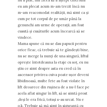
nu îl plac, îmi zicea să îl aştept cinci luni
eu am plecat acum m-am trezit încă nu
m-am reacomodat realităţii, mă simt ca şi
cum pe tot corpul de pe umăr până la
genunchi am urme de operaţii, am fost
cusută şi cusăturile acum încearcă să se
vindece.
Mama spune că nu se dau papucii pentru
orice fleac, că trebuie să te gândeşti bine,
nu se merge la nunţi de una singură, liftul
opreşte întotdeauna la etaje cu soţ, eu nu
ştiu ce simt despre asta eu cred că în
ascensor privirea cuiva poate uşor deveni
libidinoasă, multe fete au fost violate în
lift deoarece din ruşinea de a nu-l face pe
acela aflat singur în lift, să se simtă prost
,deşi le era frică, totuşi s-au urcat. Nu e
o.k. Trebuie să mă simt în siguranţă cu