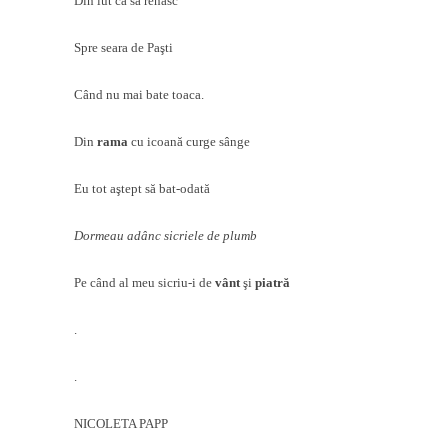
Din lut ca să renasc
Spre seara de Paşti
Când nu mai bate toaca.
Din
rama
cu icoană curge sânge
Eu tot aştept să bat-odată
Dormeau adânc sicriele de plumb
Pe când al meu sicriu-i de
vânt
şi
piatră
.
.
NICOLETA PAPP