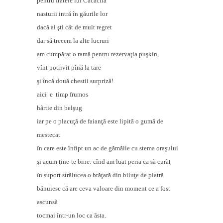
pentru fratele lui Căcăcilă
nasturii intră în găurile lor
dacă ai şti cât de mult regret
dar să trecem la alte lucruri
am cumpărat o ramă pentru rezervaţia puşkin,
vînt potrivit pînă la tare
şi încă două chestii surpriză!
aici e timp frumos
hârtie din belşug
iar pe o placuţă de faianţă este lipită o gumă de
mestecat
în care este înfipt un ac de gămălie cu stema oraşului
şi acum ţine-te bine: cînd am luat peria ca să curăţ
în suport strălucea o brăţară din biluţe de piatră
bănuiesc că are ceva valoare din moment ce a fost
ascunsă
tocmai într-un loc ca ăsta.