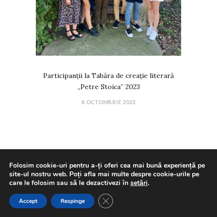
Participanții la Tabăra de creație literară
„Petre Stoica” 2023
8 OCTOMBRIE 2023
Comments
Folosim cookie-uri pentru a-ți oferi cea mai bună experiență pe
site-ul nostru web. Poți afla mai multe despre cookie-urile pe
care le folosim sau să le dezactivezi în
setări
.
CLOSE GDPR COOKIE BANNE
Accept
Respinge
RALUTHEWRITER