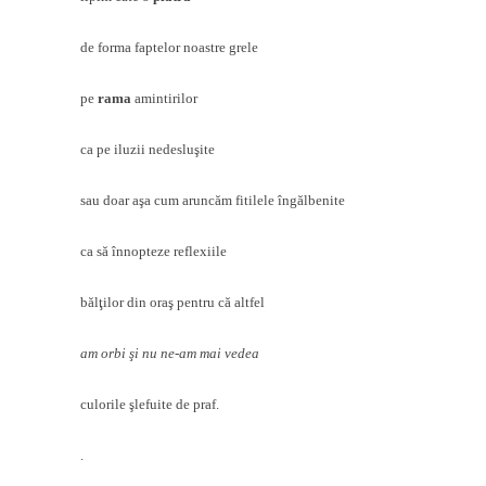
de forma faptelor noastre grele
pe
rama
amintirilor
ca pe iluzii nedesluşite
sau doar aşa cum aruncăm fitilele îngălbenite
ca să înnopteze reflexiile
bălţilor din oraş pentru că altfel
am orbi şi nu ne-am mai vedea
culorile şlefuite de praf.
.