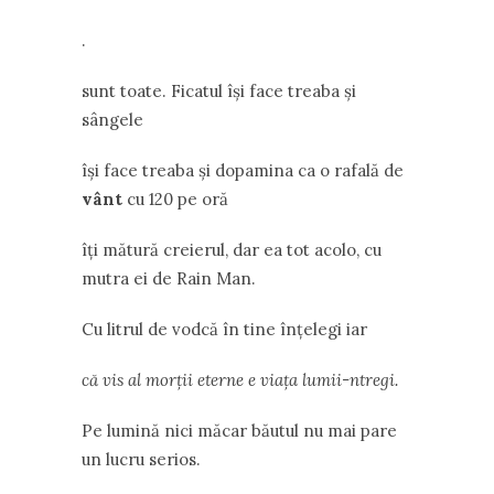
.
sunt toate. Ficatul îşi face treaba şi
sângele
îşi face treaba şi dopamina ca o rafală de
vânt
cu 120 pe oră
îţi mătură creierul, dar ea tot acolo, cu
mutra ei de Rain Man.
Cu litrul de vodcă în tine înţelegi iar
că vis al morţii eterne e viaţa lumii-ntregi.
Pe lumină nici măcar băutul nu mai pare
un lucru serios.