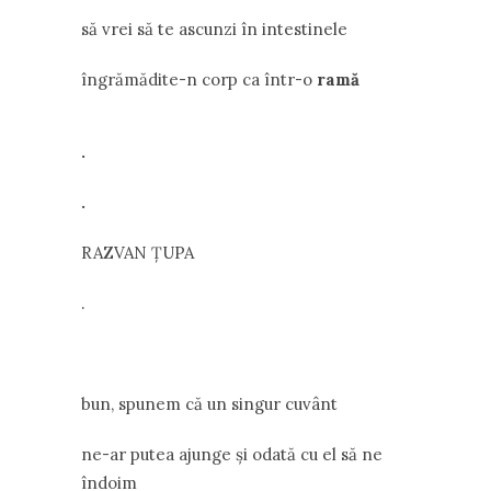
să vrei să te ascunzi în intestinele
îngrămădite-n corp ca într-o
ramă
.
.
RAZVAN ŢUPA
.
bun, spunem că un singur cuvânt
ne-ar putea ajunge şi odată cu el să ne
îndoim