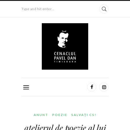
Type and hit enter...
ANUNT
POEZIE
SALVAŢI CS!
atelierul de poezie al lui