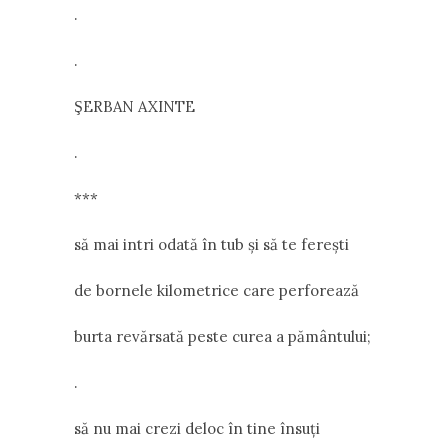
.
.
ERBAN AXINTE
Ş
.
***
să mai intri odată în tub şi să te fereşti
de bornele kilometrice care perforează
burta revărsată peste curea a pământului;
.
să nu mai crezi deloc în tine însuţi