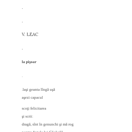
.
.
V. LEAC
.
la pişoar
.
.laşi geanta lîngă uşă
aşezi capacul
scoţi felicitarea
şi scrii:
dragă, sînt în genunchi şi mă rog