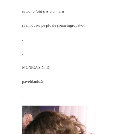
la noi o fată tristă a murit
şi am dus-o pe ploaie şi-am îngropat-o.
.
.
MONICA
Stănilă
paveldanistă
.