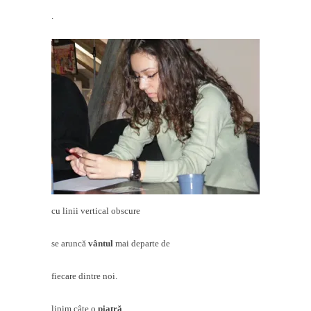
.
cu linii vertical obscure
se aruncă
vântul
mai departe de
fiecare dintre noi.
lipim câte o
piatră