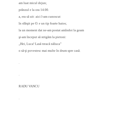
am luat micul dejun;
prânzul e la ora 14.00.
a, era să uit: aici l-am cunoscut
în sfârşit pe O. e un tip foarte haios;
la un moment dat ne-am postat amîndoi la geam
şi-am început să strigăm la pietoni:
„Hei, Luca! Lasă treacă năluca”
o să-ţi povestesc mai multe în drum spre casă.
.
.
RADU VANCU
.