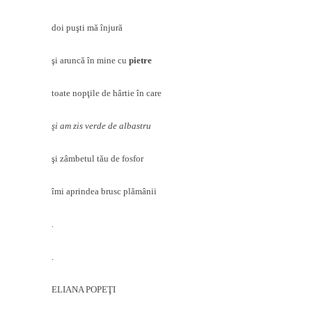
doi puşti mă înjură
şi aruncă în mine cu
pietre
toate nopţile de hârtie în care
şi am zis verde de albastru
şi zâmbetul tău de fosfor
îmi aprindea brusc plămânii
.
.
ELIANA POPEŢI