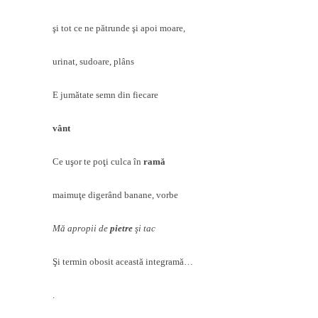
şi tot ce ne pătrunde şi apoi moare,
urinat, sudoare, plâns
E jumătate semn din fiecare
vânt
Ce uşor te poţi culca în
ramă
maimuţe digerând banane, vorbe
Mă apropii de
pietre
şi tac
Şi termin obosit această integramă…
.