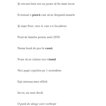
Şi oricum între noi nu poate să fie mare lucru
Eventual o
piatră
care să ne despartă numele
Şi nişte flori, vreo 4, care s-o încadreze
Poză de familie pentru anul 2050
Numa bună de pus în
ramă
.
N-are să ne clatine nici
vântul
Nici paşii copiiilor pe 1 noiembrie
Eşti mireasa mea ofilită
Iar eu, nu sunt decât
O pată de sânge care vorbeşte