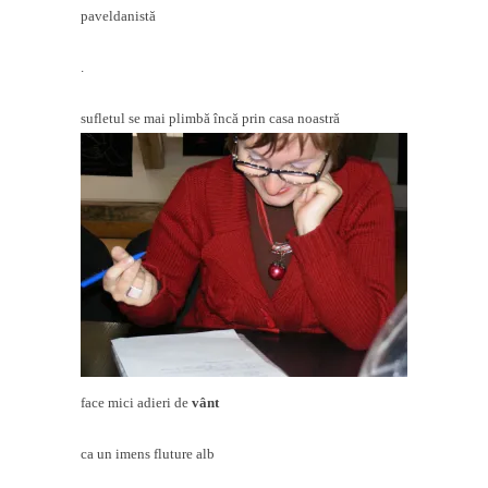
paveldanistă
.
sufletul se mai plimbă încă prin casa noastră
face mici adieri de
vânt
ca un imens fluture alb