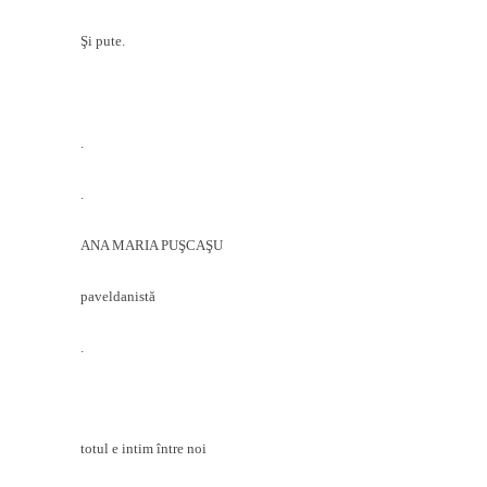
Şi pute.
.
.
ANA MARIA PU
ŞCA
ŞU
paveldanistă
.
totul e intim între noi