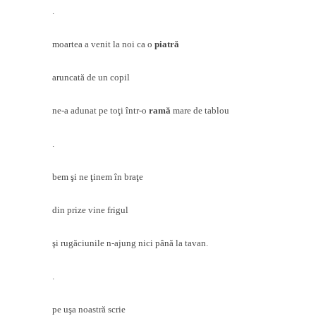
.
moartea a venit la noi ca o
piatră
aruncată de un copil
ne-a adunat pe toţi într-o
ramă
mare de tablou
.
bem şi ne ţinem în braţe
din prize vine frigul
şi rugăciunile n-ajung nici până la tavan.
.
pe uşa noastră scrie