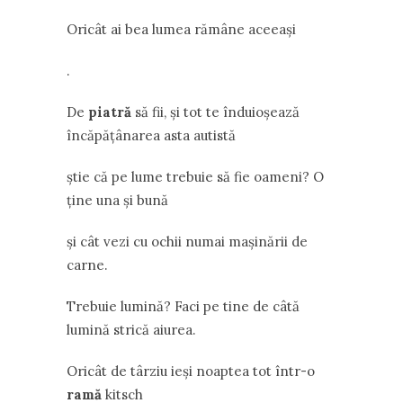
Oricât ai bea lumea rămâne aceeaşi
.
De
piatră
să fii, şi tot te înduioşează
încăpăţânarea asta autistă
ştie că pe lume trebuie să fie oameni? O
ţine una şi bună
şi cât vezi cu ochii numai maşinării de
carne.
Trebuie lumină? Faci pe tine de câtă
lumină strică aiurea.
Oricât de târziu ieşi noaptea tot într-o
ramă
kitsch