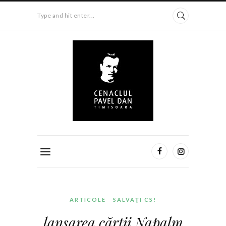
Type and hit enter...
ARTICOLE
SALVAŢI CS!
lansarea cărţii Napalm