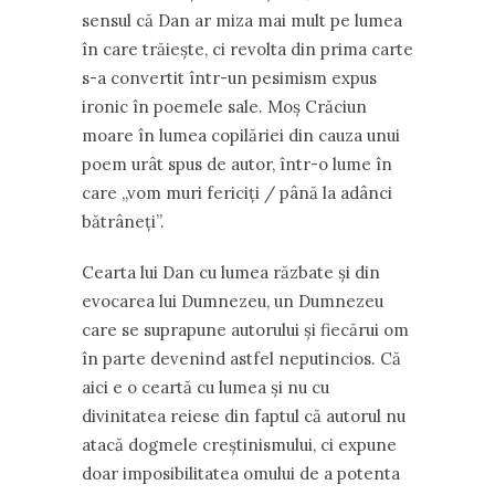
sensul că Dan ar miza mai mult pe lumea
în care trăieşte, ci revolta din prima carte
s-a convertit într-un pesimism expus
ironic în poemele sale. Moş Crăciun
moare în lumea copilăriei din cauza unui
poem urât spus de autor, într-o lume în
care „vom muri fericiţi / până la adânci
bătrâneţi”.
Cearta lui Dan cu lumea răzbate şi din
evocarea lui Dumnezeu, un Dumnezeu
care se suprapune autorului şi fiecărui om
în parte devenind astfel neputincios. Că
aici e o ceartă cu lumea şi nu cu
divinitatea reiese din faptul că autorul nu
atacă dogmele creştinismului, ci expune
doar imposibilitatea omului de a potenta