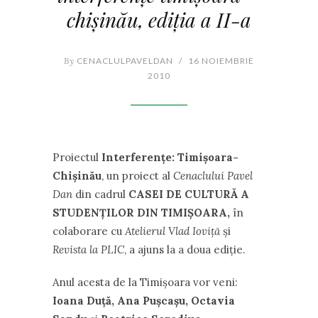
chişinău, ediţia a II-a
By
CENACLULPAVELDAN
/
16 NOIEMBRIE
2010
Proiectul
Interferenţe: Timişoara-
Chişinău
, un proiect al
Cenaclului Pavel
Dan
din cadrul
CASEI DE CULTURĂ A
STUDENŢILOR DIN TIMIŞOARA,
în
colaborare cu
Atelierul Vlad Ioviţă
şi
Revista la PLIC
, a ajuns la a doua ediţie.
Anul acesta de la Timişoara vor veni:
Ioana Duţă, Ana Puşcaşu, Octavia