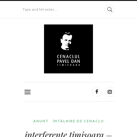
Type and hit enter...
ANUNT
ÎNTÂLNIRE DE CENACLU
interferenţe timişoara –