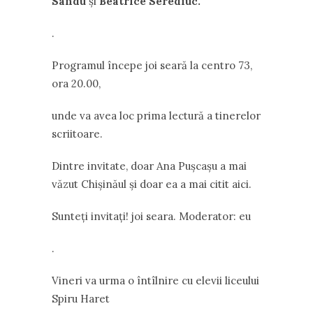
Sandu
şi
Beatrice Serediuc.
.
Programul începe joi seară la centro 73,
ora 20.00,
unde va avea loc prima lectură a tinerelor
scriitoare.
Dintre invitate, doar Ana Puşcaşu a mai
văzut Chişinăul şi doar ea a mai citit aici.
Sunteţi invitaţi! joi seara. Moderator: eu
.
Vineri va urma o întîlnire cu elevii liceului
Spiru Haret