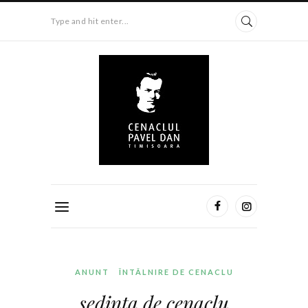
Type and hit enter...
ANUNT
ÎNTÂLNIRE DE CENACLU
sedinta de cenaclu