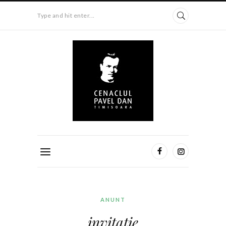
Type and hit enter...
ANUNT
invitatie