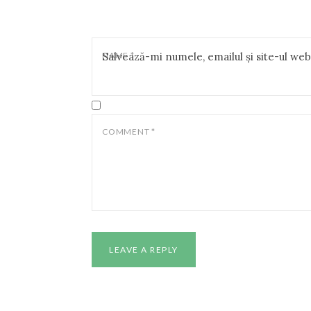
NAME
Salvează-mi numele, emailul și site-ul we
*
COMMENT
*