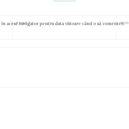
b în acest navigator pentru data viitoare când o să comentez.
EMAIL
*
WEB