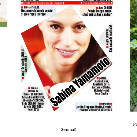
Pa
Semnal!