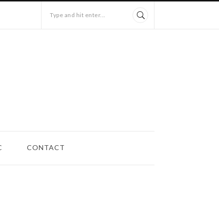
Type and hit enter...
C
CONTACT