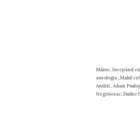
Mâine, începând cu 
antologia „Malul cel
Andrić, Adаm Pusloji
Negrišorаc, Duško N