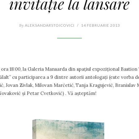
invitație la lansare
By
ALEKSANDARSTOICOVICI
/
14 FEBRUARIE 2013
ora 18:00, la Galeria Mansarda din spațiul expozițional Bastion
ălalt” cu participarea a 9 dintre autorii antologați (este vorba
ć, Jovаn Zivlаk, Milovаn Mаrćetić, Tаnjа Krаgujević, Brаnislаv 
ovаković și Petаr Cvetković) . Vă așteptăm!