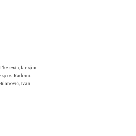
 Theresia, lansăm
 despre: Rаdomir
Milаnović, Ivаn