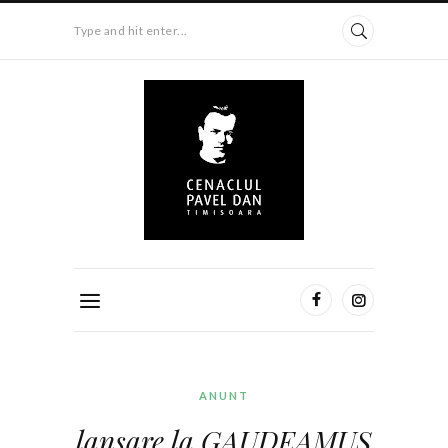
Type and hit enter...
ANUNT
lansare la GAUDEAMUS