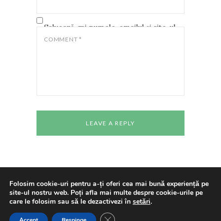
Salvează-mi numele, emailul și site-ul
web în acest navigator pentru data
COMMENT
*
viitoare când o să comentez.
Folosim cookie-uri pentru a-ți oferi cea mai bună experiență pe
site-ul nostru web. Poți afla mai multe despre cookie-urile pe
Copyright © 2024 All rights reserved
Casa de
care le folosim sau să le dezactivezi în
setări
.
Cultură a Studenților Timișoara
Made With
Love By
Cenaclul "Pavel Dan"
CLOSE GDPR COOKIE BANNE
Accept
Respinge