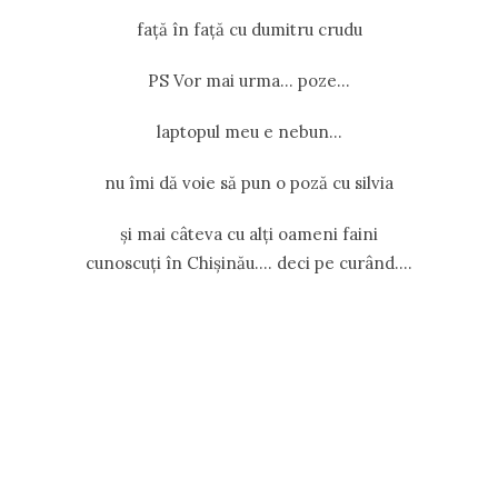
faţă în faţă cu dumitru crudu
PS Vor mai urma… poze…
laptopul meu e nebun…
nu îmi dă voie să pun o poză cu silvia
şi mai câteva cu alţi oameni faini
cunoscuţi în Chişinău…. deci pe curând….