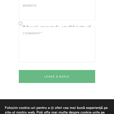
WEBSITE
Salvează-mi numele, emailul și site-ul
web în acest navigator pentru data
COMMENT
*
viitoare când o să comentez.
Folosim cookie-uri pentru a-ți oferi cea mai bună experiență pe
site-ul nostru web. Poți afla mai multe despre cookie-urile pe
Copyright © 2024 All rights reserved
Casa de