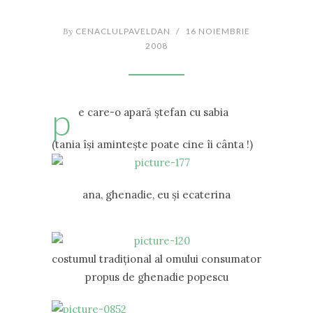
By
CENACLULPAVELDAN
/
16 NOIEMBRIE
2008
p
e care-o apară ştefan cu sabia
(tania îşi aminteşte poate cine îi cânta !)
ana, ghenadie, eu şi ecaterina
costumul tradiţional al omului consumator
propus de ghenadie popescu