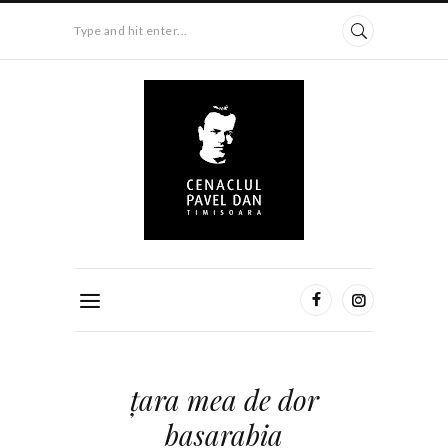
Type and hit enter...
ţara mea de dor
basarabia