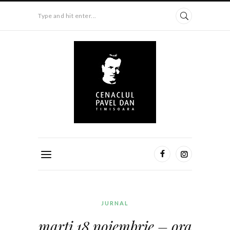
Type and hit enter...
JURNAL
marți 18 noiembrie – ora