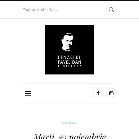
Type and hit enter...
JURNAL
Marţi, 25 noiembrie