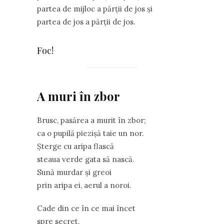
partea de mijloc a părții de jos și
partea de jos a părții de jos.
Foc!
A muri în zbor
Brusc, pasărea a murit în zbor;
ca o pupilă piezişă taie un nor.
Şterge cu aripa flască
steaua verde gata să nască.
Sună murdar şi greoi
prin aripa ei, aerul a noroi.
Cade din ce în ce mai încet
spre secret.