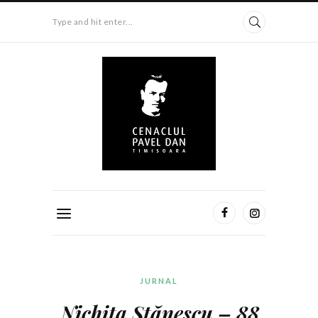
Type and hit enter...
JURNAL
Nichita Stă
nescu – 88