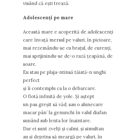
visând că eşti trează.
Adolescenți pe mare
Această mare e acoperită de adolescenți
care învață mersul pe valuri, în picioare,
mai rezemându-se cu brațul, de curenți,
mai sprijinindu-se de-o rază țeapănă, de
soare.
Eu stau pe plaja-ntinsă tăiată-n unghi
perfect
și îi contemplu ca la o debarcare.
O flotă infinită de yole. Și aștept
un pas greșit să văd, sau o alunecare
macar pân’ la genunchi în valul diafan
sunând sub lenta lor înaintare.
Dar ei sunt zvelți și calmi, și simultan
au și deprins să meargă pe valuri, în