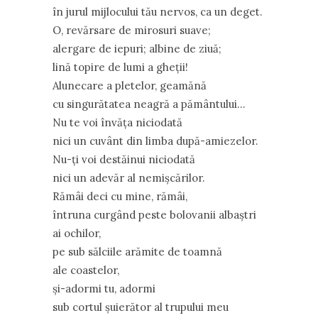
în jurul mijlocului tău nervos, ca un deget.
O, revărsare de mirosuri suave;
alergare de iepuri; albine de ziuă;
lină topire de lumi a gheţii!
Alunecare a pletelor, geamănă
cu singurătatea neagră a pământului…
Nu te voi învăţa niciodată
nici un cuvânt din limba după-amiezelor.
Nu-ţi voi destăinui niciodată
nici un adevăr al nemişcărilor.
Rămâi deci cu mine, rămâi,
întruna curgând peste bolovanii albaştri
ai ochilor,
pe sub sălciile arămite de toamnă
ale coastelor,
şi-adormi tu, adormi
sub cortul şuierător al trupului meu