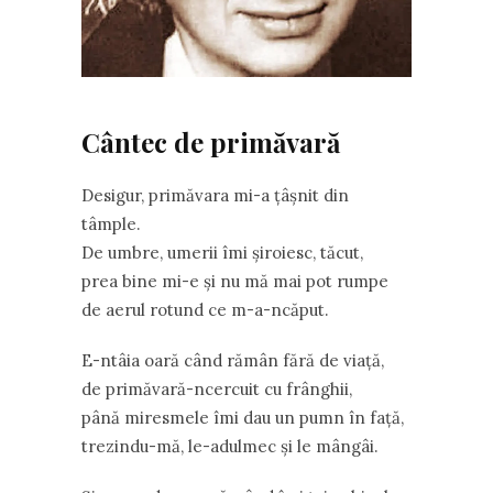
Cântec de primăvară
Desigur, primăvara mi-a ţâşnit din
tâmple.
De umbre, umerii îmi şiroiesc, tăcut,
prea bine mi-e şi nu mă mai pot rumpe
de aerul rotund ce m-a-ncăput.
E-ntâia oară când rămân fără de viaţă,
de primăvară-ncercuit cu frânghii,
până miresmele îmi dau un pumn în faţă,
trezindu-mă, le-adulmec şi le mângâi.