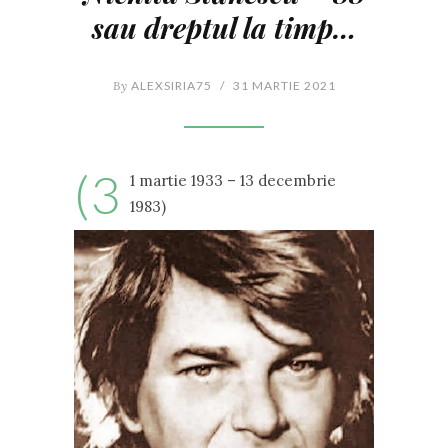
sau
dreptul la timp
…
By
ALEXSIRIA75
/
31 MARTIE 2021
(3
1 martie 1933 – 13 decembrie
1983)