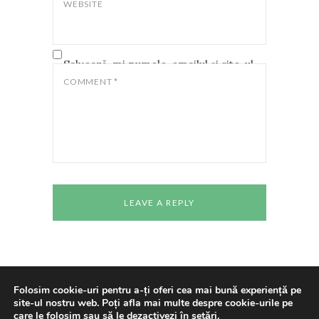
WEBSITE
Salvează-mi numele, emailul și site-ul
web în acest navigator pentru data
COMMENT
*
viitoare când o să comentez.
Folosim cookie-uri pentru a-ți oferi cea mai bună experiență pe
site-ul nostru web. Poți afla mai multe despre cookie-urile pe
Copyright © 2024 All rights reserved
Casa de
care le folosim sau să le dezactivezi în
setări
.