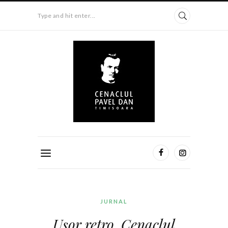
Type and hit enter...
JURNAL
Ușor retro. Cenaclul