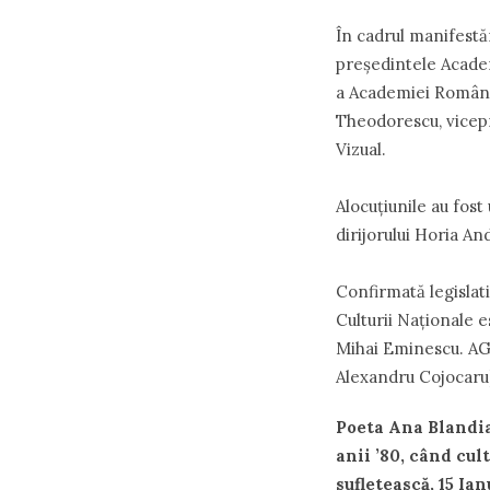
În cadrul manifestă
preşedintele Academ
a Academiei Române ş
Theodorescu, vicepr
Vizual.
Alocuţiunile au fos
dirijorului Horia An
Confirmată legislat
Culturii Naţionale e
Mihai Eminescu. AGE
Alexandru Cojocaru
Poeta Ana Blandian
anii ’80, când cu
sufletească, 15 I