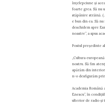
înţelepciune şi acea
foarte grea. Să nu u
stăpânire străină. 
e bun din ea. Să nu 
deschidem spre Euro
noastre”, a spus ac
Fostul preşedinte a
„Cultura europeană e
nostru. Să fim aten
apărăm din interior 
n-o desfigurăm prin
Academia Română a s
Enescu”, în condiţii
ulterior de radio şi 