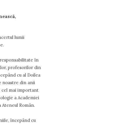
ânească,
certul lumii
e.
responsabilitate în
lor, profesorilor din
ncepând cu al Doilea
e noastre din anii
i cel mai important
ilologie a Academiei
la Ateneul Român.
niile, începând cu