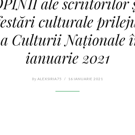
PINII ale scriitorilor 
stări culturale prilej
a Culturii Naționale î
ianuarie 2021
By
ALEXSIRIA75
/
16 IANUARIE 2021