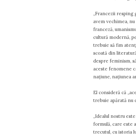
„Francezii resping 
avem vechimea, nu a
franceză, umanismul 
cultură modernă, pe
trebuie să fim atenţ
scoată din literatur
despre feminism, să
aceste fenomene car
naţiune, naţiunea ar
El consideră că „ace
trebuie apărată nu d
„Idealul nostru este
formulă, care este 
trecutul, cu istoria 