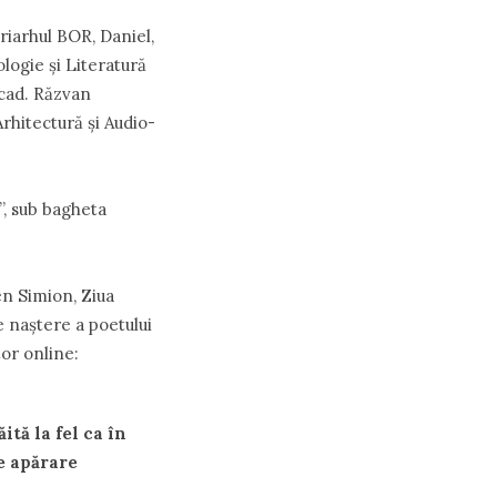
riarhul BOR, Daniel,
logie şi Literatură
acad. Răzvan
rhitectură şi Audio-
”, sub bagheta
en Simion, Ziua
e naştere a poetului
or online:
ită la fel ca în
e apărare