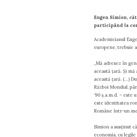
Eugen Simion, căt
participând la co
Academicianul Eugen
europene, trebuie a
„Mă adresez în gene
această ţară. Şi mă 
această ţară. (…) D
Război Mondial, până
’90 ş.a.m.d. – este
este identitatea rom
Române într-un mesa
Simion a susţinut c
economia, cu legile 