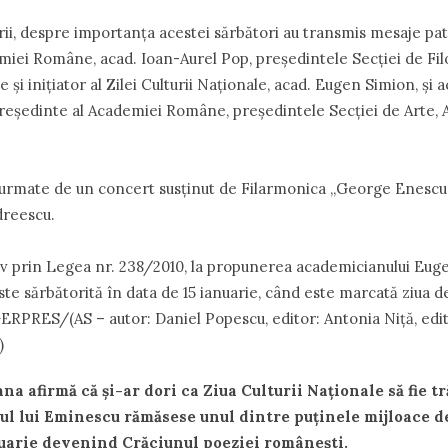
rii, despre importanţa acestei sărbători au transmis mesaje pat
iei Române, acad. Ioan-Aurel Pop, preşedintele Secţiei de Filo
i iniţiator al Zilei Culturii Naţionale, acad. Eugen Simion, şi 
eşedinte al Academiei Române, preşedintele Secţiei de Arte, A
t urmate de un concert susţinut de Filarmonica „George Enescu
dreescu.
iv prin Legea nr. 238/2010, la propunerea academicianului Eug
ste sărbătorită în data de 15 ianuarie, când este marcată ziua d
RPRES/(AS – autor: Daniel Popescu, editor: Antonia Niţă, edit
)
a afirmă că şi-ar dori ca Ziua Culturii Naţionale să fie tră
ltul lui Eminescu rămăsese unul dintre puţinele mijloace d
anuarie devenind Crăciunul poeziei româneşti.