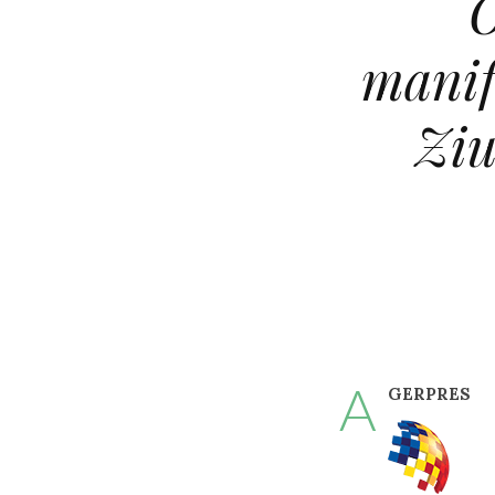
O
manife
Ziu
A
GERPRES