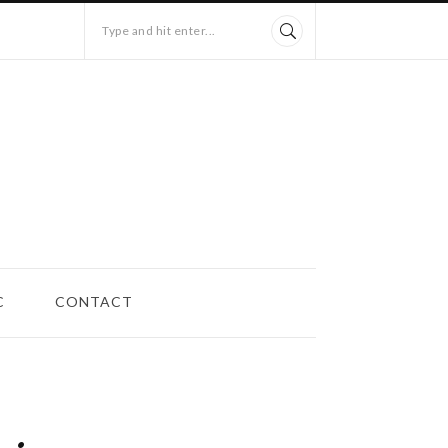
Type and hit enter...
C
CONTACT