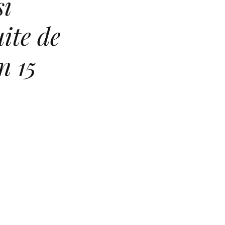
și
uite de
n 15