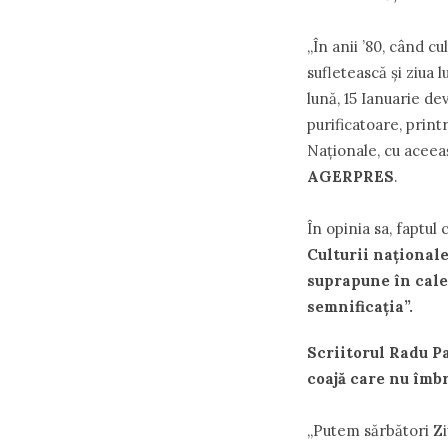
„În anii ’80, când 
sufletească şi ziua 
lună, 15 Ianuarie d
purificatoare, printr
Naţionale, cu aceeaş
AGERPRES
.
În opinia sa, faptu
Culturii naţionale
suprapune în cale
semnificaţia”.
Scriitorul Radu P
coajă care nu îmb
„Putem sărbători Zi