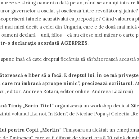
muzee se strâng oameni o dată pe an, când se anunţă intrare l
turor guvernelor a oscilat şi oscilează între revoltător şi jalni
scoperiseră tainele acuzativului cu prepoziţie? Când valoarea pi
ri mai mică decât a celei din Ungaria, care e de două mai mică
a oameni declară – unii, fălos – că nu citesc nici măcar o carte 
ntr-o declaraţie acordată AGERPRES
.
spune însă că este dreptul fiecăruia să sărbătorească această z
torească e liber să o facă. E dreptul lui. În ce mă priveşte
ă care nu îmbracă aproape nimic”, precizează scriitorul.
A
cu, editor: Andreea Rotaru, editor online: Andreea Lăzăroiu)
ană Timiş „Sorin Titel”
organizează un workshop dedicat Zilei
zintă volumul „La noi, în Eden”, de Nicolae Popa şi Colecţia „Ret
ului pentru Copii „Merlin”
Timişoara au alcătuit un emoţion
r de Eminescu”, care va fi difuzat de vineri, ora 8,00, până dumin