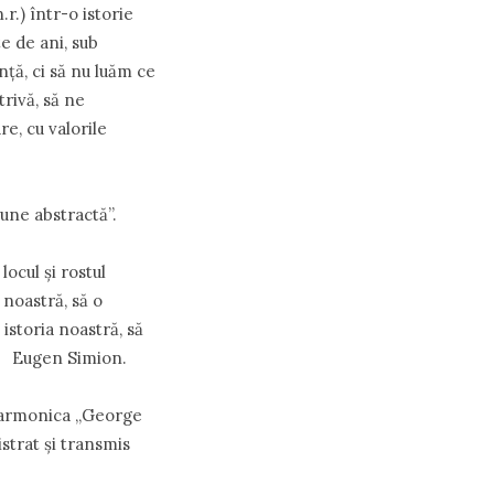
r.) într-o istorie
e de ani, sub
ţă, ci să nu luăm ce
trivă, să ne
e, cu valorile
une abstractă”.
ocul şi rostul
 noastră, să o
istoria noastră, să
at Eugen Simion.
ilarmonica „George
istrat şi transmis