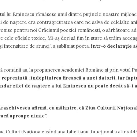
cultul lui Eminescu rămăsese unul dintre puţinele noastre mijloa
lui de naştere era contragreutatea care ne salva de celelalte an
evenise pentru noi Crăciunul poeziei româneşti, o sărbătoare ad
e cele oficiale toxice. Mi-aş dori să fim în stare să trăim aceeaşi
i intensitate de atunci”, a subliniat poeta,
într-o declaraţie 
l că românii au, la propunerea Academiei Române şi prin votul P
 reprezintă „îndeplinirea firească a unei datorii, iar faptu
ndar zilei de naştere a lui Eminescu nu poate decât să-i 
araschivescu afirmă, cu mâhnire, că Ziua Culturii Naţiona
racă aproape nimic”.
ua Culturii Naţionale când analfabetismul funcţional a atins 44