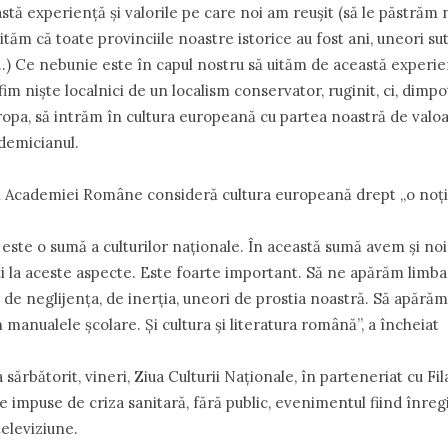
stă experienţă şi valorile pe care noi am reuşit (să le păstrăm n.
ităm că toate provinciile noastre istorice au fost ani, uneori sut
(…) Ce nebunie este în capul nostru să uităm de această experien
fim nişte localnici de un localism conservator, ruginit, ci, dimpo
pa, să intrăm în cultura europeană cu partea noastră de valoar
ademicianul.
l Academiei Române consideră cultura europeană drept „o noţi
ste o sumă a culturilor naţionale. În această sumă avem şi noi l
ţi la aceste aspecte. Este foarte important. Să ne apărăm limba
de neglijenţa, de inerţia, uneori de prostia noastră. Să apărăm 
 manualele şcolare. Şi cultura şi literatura română”, a închei
ărbătorit, vineri, Ziua Culturii Naţionale, în parteneriat cu F
le impuse de criza sanitară, fără public, evenimentul fiind înreg
televiziune.