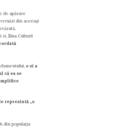
ce de apărare
iversări din aceeaşi
evărată,
 zi, Ziua Culturii
acordată
arlamentului,
o zi a
l că ea se
amplifice
le reprezintă „o
% din populaţia