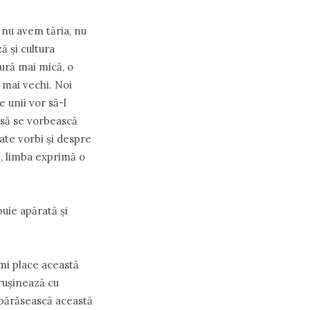
 nu avem tăria, nu
 şi cultura
tură mai mică, o
 mai vechi. Noi
 unii vor să-l
, să se vorbească
ate vorbi şi despre
, limba exprimă o
buie apărată şi
îmi place această
ruşinează cu
şi părăsească această