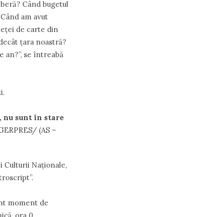
iberă? Când bugetul
c? Când am avut
eţei de carte din
 decât ţara noastră?
pe an?”, se întreabă
i.
, nu sunt în stare
GERPRES/ (AS –
 Culturii Naţionale,
roscript”.
ant moment de
ică, ora 0,