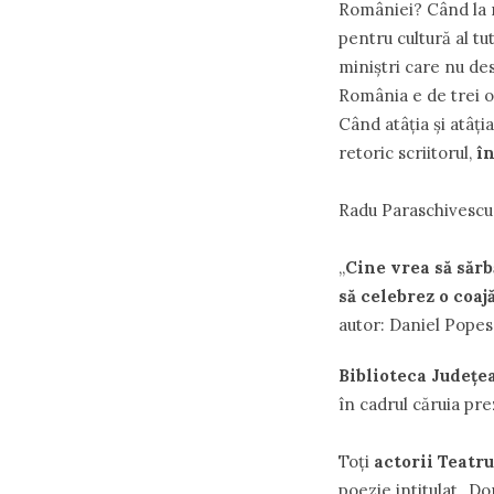
României? Când la 
pentru cultură al tu
miniştri care nu de
România e de trei o
Când atâţia şi atâţi
retoric scriitorul,
î
Radu Paraschivescu 
„
Cine vrea să sărbă
să celebrez o coaj
autor: Daniel Popes
Biblioteca Judeţe
în cadrul căruia pre
Toţi
actorii Teatr
poezie intitulat „Do