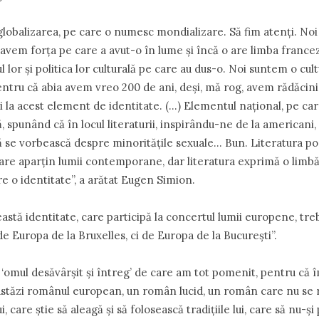
globalizarea, pe care o numesc mondializare. Să fim atenţi. Noi
vem forţa pe care a avut-o în lume şi încă o are limba franceză
lor şi politica lor culturală pe care au dus-o. Noi suntem o cul
ntru că abia avem vreo 200 de ani, deşi, mă rog, avem rădăcini
i la acest element de identitate. (…) Elementul naţional, pe care
ă, spunând că în locul literaturii, inspirându-ne de la americani
 se vorbească despre minorităţile sexuale… Bun. Literatura po
e aparţin lumii contemporane, dar literatura exprimă o limbă
e o identitate”, a arătat Eugen Simion.
astă identitate, care participă la concertul lumii europene, tre
e Europa de la Bruxelles, ci de Europa de la Bucureşti”.
 ‘omul desăvârşit şi întreg’ de care am tot pomenit, pentru că 
astăzi românul european, un român lucid, un român care nu se 
lui, care ştie să aleagă şi să folosească tradiţiile lui, care să nu-