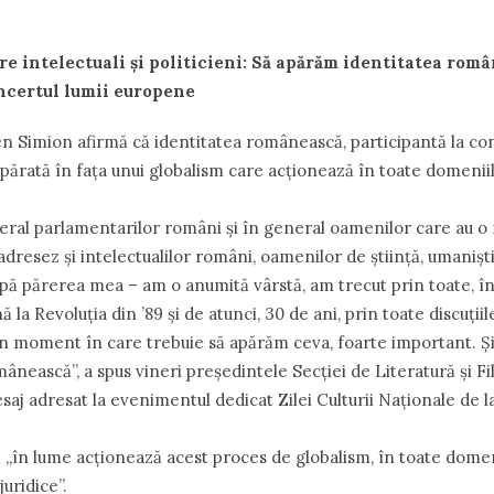
re intelectuali şi politicieni: Să apărăm identitatea rom
ncertul lumii europene
 Simion afirmă că identitatea românească, participantă la con
părată în faţa unui globalism care acţionează în toate domeniil
ral parlamentarilor români şi în general oamenilor care au o 
adresez şi intelectualilor români, oamenilor de ştiinţă, umanişti
upă părerea mea – am o anumită vârstă, am trecut prin toate, î
 la Revoluţia din ’89 şi de atunci, 30 de ani, prin toate discuţiil
 un moment în care trebuie să apărăm ceva, foarte important. Ş
ânească”, a spus vineri preşedintele Secţiei de Literatură şi F
j adresat la evenimentul dedicat Zilei Culturii Naţionale de 
ă „în lume acţionează acest proces de globalism, în toate dome
juridice”.