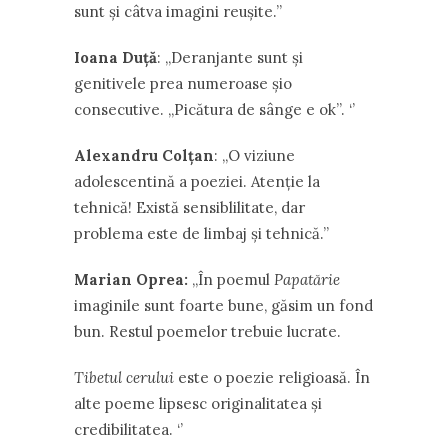
sunt şi câtva imagini reuşite.’’
Ioana Duţă
: ,,Deranjante sunt şi
genitivele prea numeroase şio
consecutive. ,,Picătura de sânge e ok’’. ‘’
Alexandru Colţan
: ,,O viziune
adolescentină a poeziei. Atenţie la
tehnică! Există sensiblilitate, dar
problema este de limbaj şi tehnică.’’
Marian Oprea:
,,În poemul
Papatărie
imaginile sunt foarte bune, găsim un fond
bun. Restul poemelor trebuie lucrate.
Tibetul cerului
este o poezie religioasă. În
alte poeme lipsesc originalitatea şi
credibilitatea. ‘’