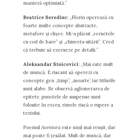
manieră optimistă.’’
Beatrice Serediuc:
,,Florin operează cu
foarte multe concepte abstracte,
metafore şi clişee. Mi-a plăcut ,,versetele
cu cod de bare’’ şi ,,chiuveta uitării’’. Cred
că trebuie să exerseze pe detalii.’’
Aleksandar Stoicovici
: ,,Mai este mult
de muncă. E riscant să operezi cu
concepte gen ,,timp’’, ,,moarte’, iar titlurile
sunt slabe. Se observă aglomerarea de
epitete, punctele de suspense sunt
folosite în exces, rimele riscă o rupere a
textului.
Poemul
Aventură
este unul mai reuşit, dar
mai poate fi ţesălat. Mult de muncă, dar