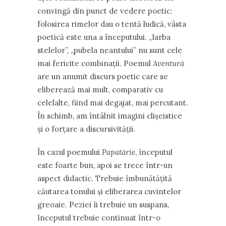
convingă din punct de vedere poetic:
folosirea rimelor dau o tentă ludică, vâsta
poetică este una a începutului. ,,Iarba
stelelor’’, ,,pubela neantului’’ nu sunt cele
mai fericite combinaţii. Poemul
Aventură
are un anumit discurs poetic care se
eliberează mai mult, comparativ cu
celelalte, fiind mai degajat, mai percutant.
În schimb, am întâlnit imagini clişeistice
şi o forţare a discursivităţii.
În cazul poemului
Papatărie
, începutul
este foarte bun, apoi se trece într-un
aspect didactic. Trebuie îmbunătăţită
căutarea tonului şi eliberarea cuvintelor
greoaie. Peziei îi trebuie un suspans,
începutul trebuie continuat într-o