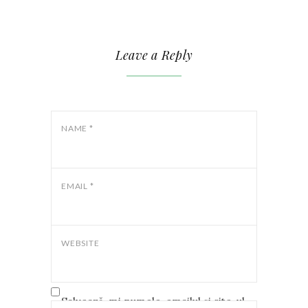
Leave a Reply
NAME
*
EMAIL
*
WEBSITE
Salvează-mi numele, emailul și site-ul