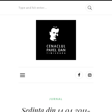
Type and hit enter...
JURNAL
Şedinţa din 14.04.2011-