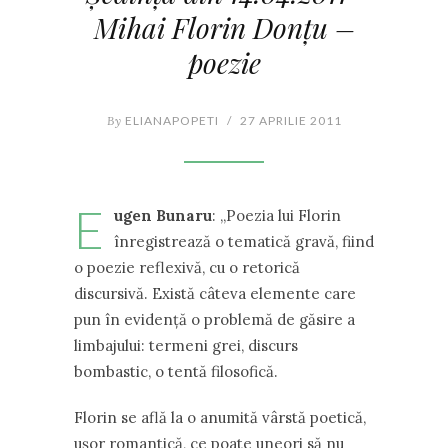
Mihai Florin Donţu –
poezie
By
ELIANAPOPETI
/
27 APRILIE 2011
E
ugen Bunaru
: ,,Poezia lui Florin
înregistrează o tematică gravă, fiind
o poezie reflexivă, cu o retorică
discursivă. Există câteva elemente care
pun în evidenţă o problemă de găsire a
limbajului: termeni grei, discurs
bombastic, o tentă filosofică.
Florin se află la o anumită vârstă poetică,
uşor romantică, ce poate uneori să nu