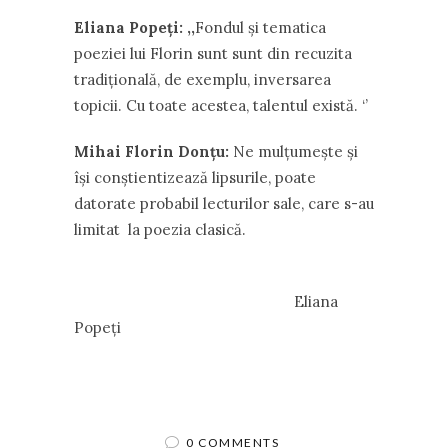
Eliana Popeţi: ,,
Fondul şi tematica
poeziei lui Florin sunt sunt din recuzita
tradiţională, de exemplu, inversarea
topicii. Cu toate acestea, talentul există. ‘’
Mihai Florin Donţu:
Ne mulţumeşte şi
îşi conştientizează lipsurile, poate
datorate probabil lecturilor sale, care s-au
limitat la poezia clasică.
Eliana
Popeţi
0 COMMENTS