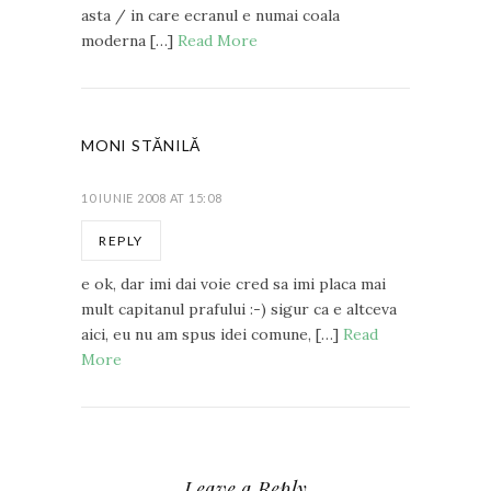
asta / in care ecranul e numai coala
moderna […]
Read More
MONI STĂNILĂ
10 IUNIE 2008 AT 15:08
REPLY
e ok, dar imi dai voie cred sa imi placa mai
mult capitanul prafului :-) sigur ca e altceva
aici, eu nu am spus idei comune, […]
Read
More
Leave a Reply