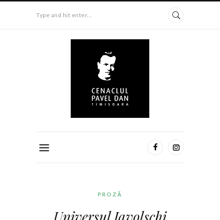
Type and hit enter...
PROZĂ
Universul Iavolschi