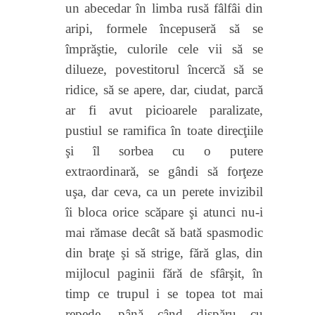
un abecedar în limba rusă fâlfâi din
aripi, formele începuseră să se
împrăştie, culorile cele vii
să se
dilueze, povestitorul încercă să se
ridice, să se apere, dar, ciudat, parcă
ar fi avut picioarele paralizate,
pustiul se ramifica
în toate direcţiile
şi îl sorbea cu o putere
extraordinară, se gândi să forţeze
uşa, dar ceva, ca un perete invizibil
îi bloca orice scăpare şi atunci nu-i
mai rămase decât să bată spasmodic
din braţe şi să strige, fără glas, din
mijlocul paginii fără de sfârşit, în
timp ce trupul i se topea tot mai
repede, până când
dispăru cu