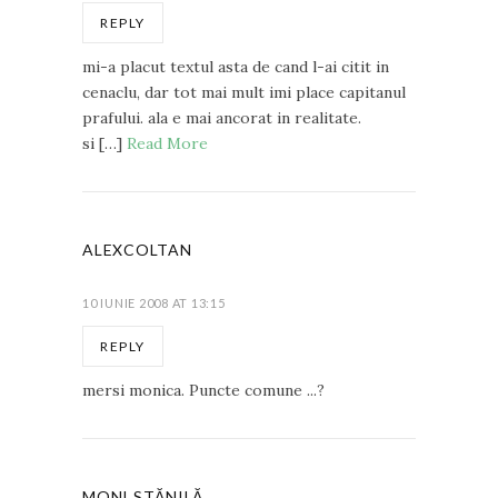
REPLY
mi-a placut textul asta de cand l-ai citit in
cenaclu, dar tot mai mult imi place capitanul
prafului. ala e mai ancorat in realitate.
si […]
Read More
ALEXCOLTAN
10 IUNIE 2008 AT 13:15
REPLY
mersi monica. Puncte comune ...?
MONI STĂNILĂ