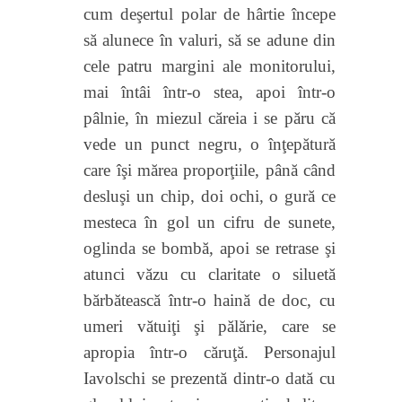
cum deşertul polar de hârtie
începe
să
alunece în valuri, să se
adune din
cele patru margini ale monitorului,
mai întâi într-o stea, apoi într-o
pâlnie, în miezul căreia i se păru că
vede un punct negru, o înţepătură
care îşi mărea proporţiile, până când
desluşi un chip, doi ochi, o gură ce
mesteca în gol un cifru de sunete,
oglinda se bombă, apoi se retrase şi
atunci văzu cu claritate o siluetă
bărbătească într-o haină de doc, cu
umeri vătuiţi şi pălărie, care se
apropia într-o căruţă.
Personajul
Iavolschi se prezentă dintr-o dată cu