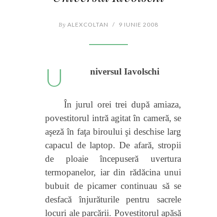
By
ALEXCOLTAN
/
9 IUNIE 2008
U
niversul
Iavolschi
În jurul orei trei după amiaza,
povestitorul intră agitat în cameră, se
aşeză în faţ
a biroului şi deschise larg
capacul de laptop
. De afară, stropii
de ploaie începuseră uvertura
termopanelor, iar din rădăcina unui
bubuit de picamer continuau să se
desfacă înjurăturile
pentru
sacrele
locuri ale parcării. Povestitorul apăsă