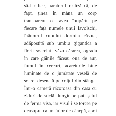
să-l ridice, naratorul realiză că, de
fapt, ţinea în mână un corp
transparent ce avea întipărit pe
fiecare faţă numele unui Iavolschi,
înăuntrul cubului
dormita căsuţa,
adăpostită sub umbra gigantică a
florii soarelui, văzu cărarea, ograda
în care găinile făceau ouă de aur,
fumul în cercuri, acareturile bine
luminate de o jumătate veselă de
soare, desenată pe colţul din stânga.
Într-o cameră răcoroasă din casa cu
ziduri de sticlă, lungit pe pat, şeful
de fermă visa, iar visul i se torcea pe
deasupra ca un fuior de cânepă, apoi