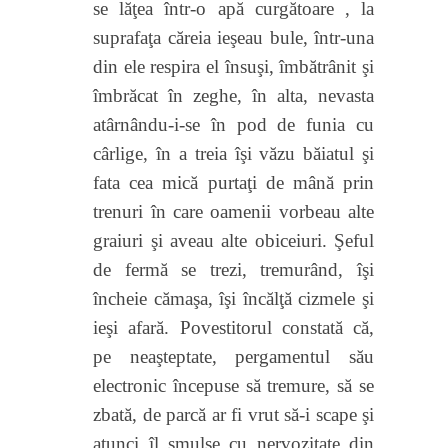
se lăţea într-o apă curgătoare , la
suprafaţa căreia ieşeau
bule, într-una
din ele respira el însuşi,
îmbătrânit şi
îmbrăcat în zeghe,
în alta, nevasta
atârnându-i-se în pod de funia cu
cârlige, în a treia îşi văzu băiatul şi
fata cea mică purtaţi de mână prin
trenuri în care oamenii vorbeau alte
graiuri şi aveau alte obiceiuri. Şeful
de fermă se trezi, tremurând, îşi
încheie cămaşa, îşi încălţă cizmele şi
ieşi afară. Povestitorul constată că,
pe neaşteptate, pergamentul său
electronic începuse să tremure, să se
zbată, de parcă ar fi vrut să-i scape şi
atunci îl smulse
cu nervozitate
din