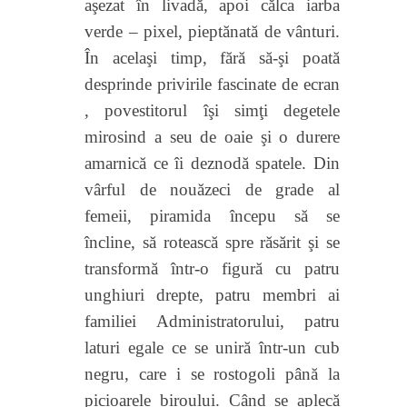
aşezat în livadă, apoi călca iarba
verde – pixel, pieptănată de vânturi.
În acelaşi timp, fără să-şi poată
desprinde privirile fascinate de ecran
, povestitorul îşi simţi degetele
mirosind a seu de oaie şi o durere
amarnică ce îi deznodă
spatele. Din
vârful de nouăzeci de grade al
femeii,
piramida începu să se
încline, să rotească spre răsărit şi se
transformă într-o figură cu patru
unghiuri drepte, patru membri ai
familiei Administratorului, patru
laturi egale
ce se uniră într-un cub
negru, care i se rostogoli până la
picioarele biroului. Când se aplecă