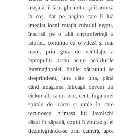
maşină, îl făcu ghemotoc şi îl aruncă
la coş, dar pe pagina care îi luă
imediat locul
rotaţia
cubului negru,
înscrisă pe o altă circumferinţă a
istoriei, continua cu o viteză şi mai
mare,
prin gura de ventilaţie a
laptopului urcau acum acordurile
Internaţionalei, liniile pătratului se
desprindeau, una câte una, până
când imaginea întreagă deveni un
ciclon alb ca un cerc, centrifuga unei
spirale de urlete şi urale în care
recunoscu grimasa lui Iavolschi
căzut în zăpadă,
copiii îi zburau şi ei
dezintegrându-se prin cameră, apoi