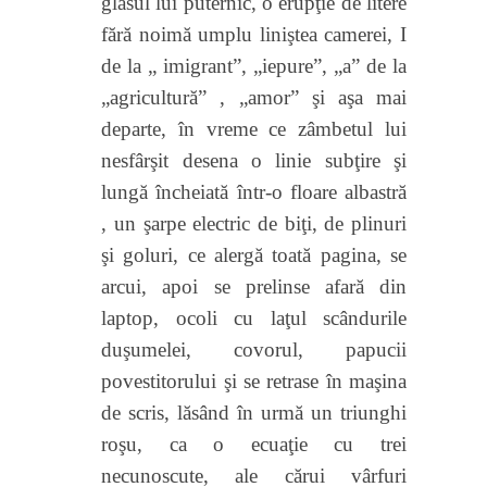
glasul lui puternic, o erupţie de litere
fără noimă umplu liniştea camerei, I
de la „ imigrant”, „iepure”, „a” de la
„agricultură” , „amor” şi aşa mai
departe, în vreme ce zâmbetul lui
nesfârşit desena o linie subţire şi
lungă încheiată într-o floare albastră
, un şarpe electric de biţi, de plinuri
şi goluri, ce alergă toată pagina, se
arcui, apoi se prelinse afară din
laptop, ocoli cu laţul scândurile
duşumelei, covorul, papucii
povestitorului şi se retrase în maşina
de scris, lăsând în urmă
un triunghi
roşu, ca o ecuaţie cu trei
necunoscute, ale cărui vârfuri