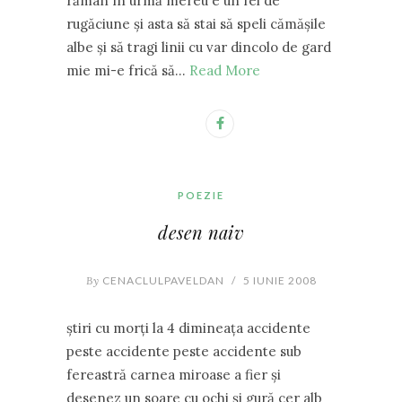
rămân în urmă mereu e un fel de
rugăciune şi asta să stai să speli cămăşile
albe şi să tragi linii cu var dincolo de gard
mie mi-e frică să…
Read More
POEZIE
desen naiv
By
CENACLULPAVELDAN
/
5 IUNIE 2008
ştiri cu morţi la 4 dimineaţa accidente
peste accidente peste accidente sub
fereastră carnea miroase a fier şi
desenez un soare cu ochi şi gură cer alb