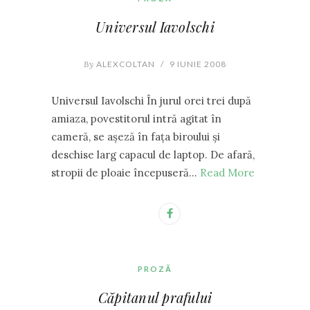
Universul Iavolschi
By
ALEXCOLTAN
/
9 IUNIE 2008
Universul Iavolschi În jurul orei trei după
amiaza, povestitorul intră agitat în
cameră, se aşeză în faţa biroului şi
deschise larg capacul de laptop. De afară,
stropii de ploaie începuseră…
Read More
PROZĂ
Căpitanul prafului