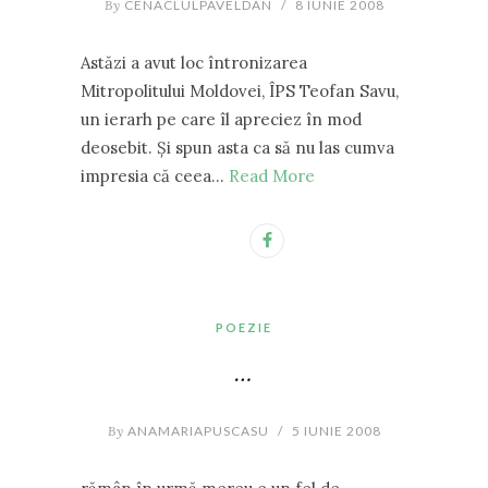
By
CENACLULPAVELDAN
/
8 IUNIE 2008
Astăzi a avut loc întronizarea
Mitropolitului Moldovei, ÎPS Teofan Savu,
un ierarh pe care îl apreciez în mod
deosebit. Şi spun asta ca să nu las cumva
impresia că ceea…
Read More
POEZIE
…
By
ANAMARIAPUSCASU
/
5 IUNIE 2008